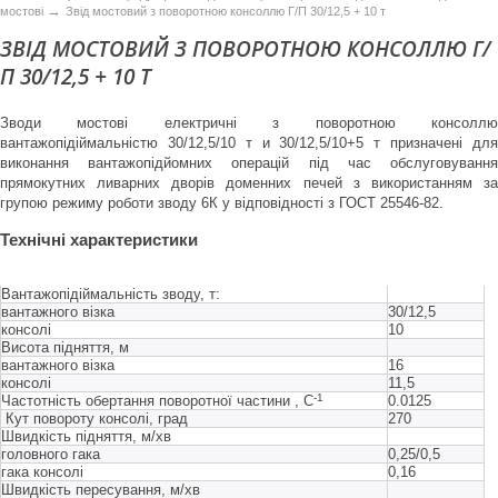
→
мостові
Звід мостовий з поворотною консоллю Г/П 30/12,5 + 10 т
ЗВІД МОСТОВИЙ З ПОВОРОТНОЮ КОНСОЛЛЮ Г/
П 30/12,5 + 10 Т
Зводи мостові електричні з поворотною консоллю
вантажопідіймальністю 30/12,5/10 т и 30/12,5/10+5 т призначені для
виконання вантажопідйомних операцій під час обслуговування
прямокутних ливарних дворів доменних печей з використанням за
групою режиму роботи зводу 6К у відповідності з ГОСТ 25546-82.
Техн
ічні
характеристики
Вантажопідіймальність зводу, т:
вантажного візка
30/12,5
консолі
10
Висота підняття, м
вантажного візка
16
консолі
11,5
-1
Частотність обертання поворотної частини , C
0.0125
Кут повороту консолі, град
270
Швидкість підняття, м/хв
головного гака
0,25/0,5
гака консолі
0,16
Швидкість пересування, м/хв