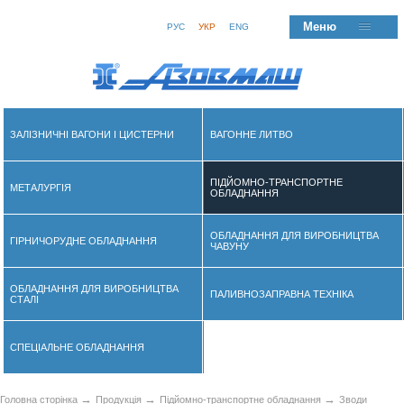
Меню
РУС
УКР
ENG
ЗАЛІЗНИЧНІ ВАГОНИ І ЦИСТЕРНИ
ВАГОННЕ ЛИТВО
ПІДЙОМНО-ТРАНСПОРТНЕ
МЕТАЛУРГІЯ
ОБЛАДНАННЯ
ОБЛАДНАННЯ ДЛЯ ВИРОБНИЦТВА
ГІРНИЧОРУДНЕ ОБЛАДНАННЯ
ЧАВУНУ
ОБЛАДНАННЯ ДЛЯ ВИРОБНИЦТВА
ПАЛИВНОЗАПРАВНА ТЕХНІКА
СТАЛІ
СПЕЦІАЛЬНЕ ОБЛАДНАННЯ
→
→
→
Головна сторінка
Продукція
Підйомно-транспортне обладнання
Зводи