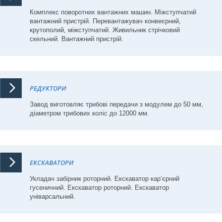
Комплекс поворотних вантажних машин. Міжступчатий
вантажний пристрій. Перевантажувач конвеєрний,
крутополий, міжступчатий. Живильник стрічковий
скельний. Вантажний пристрій.
РЕДУКТОРИ
Завод виготовляє трибові передачи з модулем до 50 мм,
діаметром трибових коліс до 12000 мм.
ЕКСКАВАТОРИ
Укладач забірник роторний. Екскаватор кар’єрний
гусеничний. Екскаватор роторний. Екскаватор
уніварсальний.