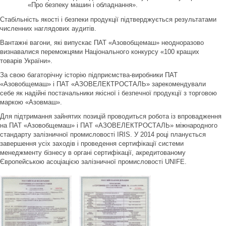
«Про безпеку машин і обладнання».
Стабільність якості і безпеки продукції підтверджується результатами
численних наглядових аудитів.
Вантажні вагони, які випускає ПАТ «Азовобщемаш» неодноразово
визнавалися переможцями Національного конкурсу «100 кращих
товарів України».
За свою багаторічну історію підприємства-виробники ПАТ
«Азовобщемаш» і ПАТ «АЗОВЕЛЕКТРОСТАЛЬ» зарекомендували
себе як надійні постачальники якісної і безпечної продукції з торговою
маркою «Азовмаш».
Для підтримання зайнятих позицій проводиться робота із впровадження
на ПАТ «Азовобщемаш» і ПАТ «АЗОВЕЛЕКТРОСТАЛЬ» міжнародного
стандарту залізничної промисловості IRIS. У 2014 році планується
завершення усіх заходів і проведення сертифікації системи
менеджменту бізнесу в органі сертифікації, акредитованому
Європейською асоціацією залізничної промисловості UNIFE.