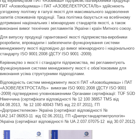
Під керівництвом ПАТ «Азовмаш» підприємства-виробники продукції
ПАТ «Азовобщемаш» і ПАТ «АЗОВЕЛЕКТРОСТАЛЬ» здійснюють
узгоджену політику в галузі якості для максимального задоволення
запитів споживачів продукції. Така політика базується на всебічному
дотриманні національних і міжнародних стандартів якості, а також
виконанні вимог технічних регламентів України і країн Митного союзу.
Для випуску продукції гарантованої якості підприємства-виробники
розробили, впровадили і забезпечили функціонування системи
менеджменту якості відповідно до вимог міжнародного і національного
стандарту ISO 9001:2008 (ДСТУ ISO 9001 -2009).
Керівництво з якості і стандарти підприємства, які регламентують
функціонування системи менеджменту якості є обов’язковими для
виконання усіма структурними підрозділами.
Відповідність систем менеджменту якості ПАТ «Азовобщемаш» і ПАТ
«АЗОВЕЛЕКТРОСТАЛЬ» вимогам ISO 9001:2008 (ДСТУ ISO 9001
-2009) підтверджено уповноваженими Органами сертифікації: TÜF SÜD
Німеччина (сертифікати відповідності № 12 100 38857 TMS від
04.08.2013, № 12 100 40043 TMS від 22.07.2011), ГП
«Дортранстелеком» Україна (сертифікат відповідності №
UA2.147.06053-11 від 02.06.2011), ГП «Днепрстандартметрологія»
Україна (сертифікат відповідності № UA.2.037.07075-12 від 30.07.2012).