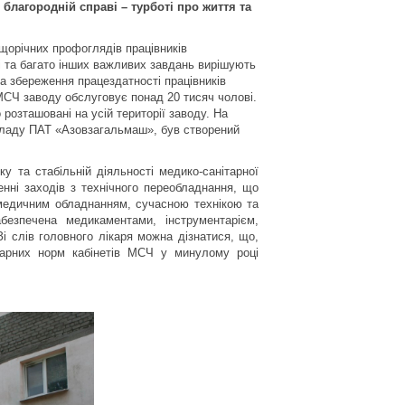
 благородній справі – турботі про життя та
щорічних профоглядів працівників
і та багато інших важливих завдань вирішують
а збереження працездатності працівників
 МСЧ заводу обслуговує понад 20 тисяч чолові.
 розташовані на усій території заводу. На
складу ПАТ «Азовзагальмаш», був створений
ку та стабільній діяльності медико-санітарної
нні заходів з технічного переобладнання, що
 медичним обладнанням, сучасною технікою та
безпечена медикаментами, інструментарієм,
 слів головного лікаря можна дізнатися, що,
тарних норм кабінетів МСЧ у минулому році