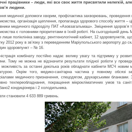
чні працівники – люди, які все своє життя присвятили нелегкій, але
ов’я людини.
ння медичної допомоги хворим, профілактика захворювань, проведення 
риємства, організація щеплення, пропаганда здорового способу життя – ц
івники медичного підрозділу ПАТ «Азовзагальмаш». Зміцнення здоров’я т
риємства є головними пріоритетами в їхній роботі. На сьогоднішній день
 лише поліклініка заводу, рентгенологічний кабінет, 12 здоровпунктів, що
тку 2012 року в зв’язку з переведенням Маріупольського аеропорту до 
дин здоровпункт – № 16.
ністрація комбінату постійно надає велику увагу та підтримку у розвит
ини. Тому не можна не відзначити результати плідної роботи у проведе
 можливість за останні декілька років обладнати кабінети МСЧ новим
атурою. Окрім того, медико-санітарна частина у повному обсязі за
ріалами медичного призначення, спецодягом, друкарськими бланками. Зі
овно техпереобладнання, покращення мікрокліматичних умов та сані
бано2 кондиціонера і 2 холодильника.
ати становили 4 633 889 гривень.