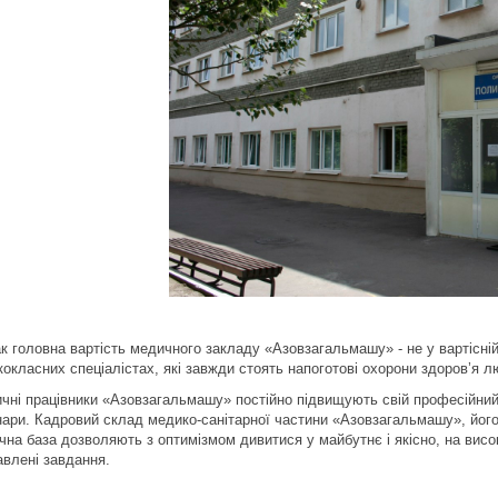
к головна вартість медичного закладу «Азовзагальмашу» - не у вартісній
кокласних спеціалістах, які завжди стоять напоготові охорони здоров’я л
чні працівники «Азовзагальмашу» постійно підвищують свій професійний р
нари. Кадровий склад медико-санітарної частини «Азовзагальмашу», його
ічна база дозволяють з оптимізмом дивитися у майбутнє і якісно, на вис
авлені завдання.