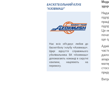
Меди
БАСКЕТБОЛЬНИЙ КЛУБ
здор
“АЗОВМАШ”
Нада
підп
прац
підп
Це не
поча
ще о
Нас всіх об'єднує любов до
Адмі
баскетболу і клубу «Азовмаш».
част
Щирі відчуття справжнього
дало
уболівальника БК «Азовмаш»
допомагають команді в скрутні
апар
хвилини, націлюють на
мате
перемогу.
стос
прид
Витр