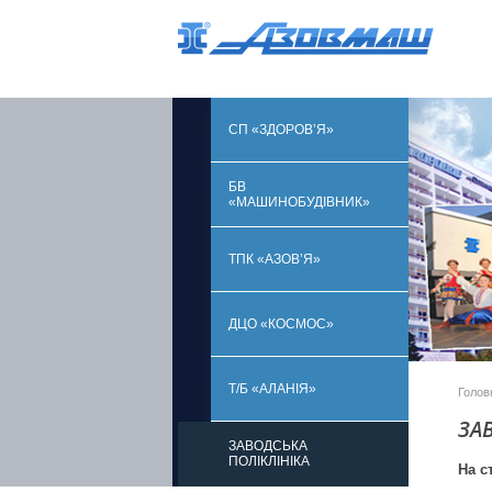
СП «ЗДОРОВ’Я»
БВ
«МАШИНОБУДІВНИК»
ТПК «АЗОВ’Я»
ДЦО «КОСМОС»
Т/Б «АЛАНІЯ»
Голов
ЗА
ЗАВОДСЬКА
ПОЛІКЛІНІКА
На с