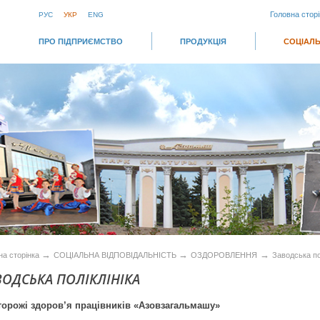
Головна сторі
РУС
УКР
ENG
ПРО ПІДПРИЄМСТВО
ПРОДУКЦІЯ
СОЦІАЛЬ
→
→
→
на сторінка
СОЦІАЛЬНА ВІДПОВІДАЛЬНІСТЬ
ОЗДОРОВЛЕННЯ
Заводська по
ВОДСЬКА ПОЛІКЛІНІКА
торожі здоров’я працівників «Азовзагальмашу»