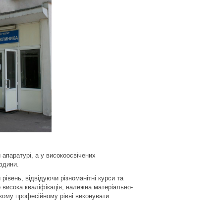
 апаратурі, а у високоосвічених
юдини.
івень, відвідуючи різноманітні курси та
 висока кваліфікація, належна матеріально-
окому професійному рівні виконувати