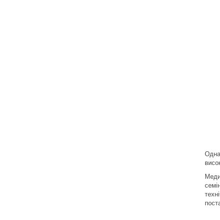
Одна
висо
Меди
семі
техн
пост