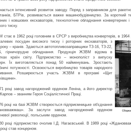
нається інтенсивний розвиток заводу. Поряд з заправником для ракетно
танків, БТРів, розвивається важке машинобудівництво. За короткий те
рних і ковшових екскаваторів, технологічне обладнання конвертерних і 
ого тиску.
 стає в 1962 році головним в СРСР з виробництва конвертерів, в 1964 р
талевих посудин високого тиску і роторних екскаваторів, з
 року – кранів. Здаються автотопливозаправщики ТЗ-16, ТЗ-22,
5, гірничорудне обладнання. Продукція ЖЗВМ відома в
тках країн світу. Підприємство – монополіст з випуску
ерн. Їх виготовляється понад 50 найменувань. Зростають
бничі потужності. Освоюється виробництво товарів народного
живання. Розширюється участь ЖЗВМ в програмі «Щит
ківщини».
71 році завод нагороджений орденом Леніна, а його директор
 Карпов – званням Героя Соціалістичної Праці.
76 році на базі ЖЗВМ створюється підприємницьке об'єднання
ановважмаш». За заслуги завод нагороджений орденом
невої революції, польським орденом.
80 році підприємство очолив І.Д. Нагаєвський. В 1989 році «Ждановв
 році став концерном.