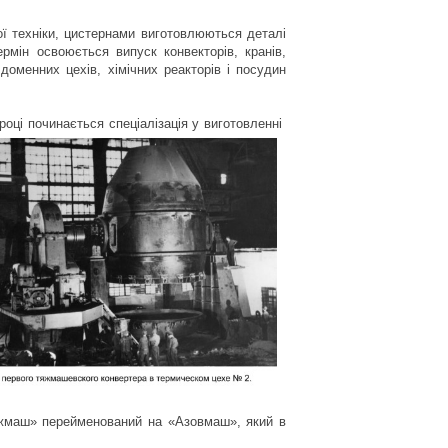
ї техніки, цистернами виготовлюються деталі
рмін освоюється випуск конвекторів, кранів,
доменних цехів, хімічних реакторів і посудин
оці починається спеціалізація у виготовленні
ажмаш» перейменований на «Азовмаш», який в