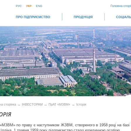
Головна сторі
РУС
УКР
ENG
ПРО ПІДПРИЄМСТВО
ПРОДУКЦІЯ
СОЦІАЛЬ
→
→
→
на сторінка
ІНВЕСТОРАМ
ПрАТ «МЗВМ»
Історія
ОРІЯ
«МЗВМ» по праву є наступником ЖЗВМ, створеного в 1958 році на базі м
і Ілліча. 1 травня 1959 року підприємство стало юридичною особою.