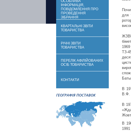
ОСОБЛИВА
ІНФОРМАЦІЯ,
ПОВІДОМЛЕННЯ ПРО
Почи
ПРОВЕДЕННЯ
для 
ЗІБРАННЯ
рото
висок
КВАРТАЛЬНІ ЗВІТИ
ТОВАРИСТВА
ЖЗВМ
біме
РІЧНІ ЗВІТИ
1969
ТОВАРИСТВА
ТЗ-4
деся
ПЕРЕЛІК АФІЛIЙОВАНИХ
цист
ОСІБ ТОВАРИСТВА
виро
спо
Бать
КОНТАКТИ
В 19
В.Ф.
ГЕОГРАФІЯ ПОСТАВОК
В 19
«Жд
Жовт
В 19
1991