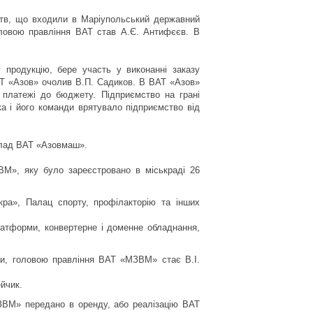
ств, що входили в Маріупольський державний
оловою правління ВАТ став А.Є. Антифєєв. В
продукцію, бере участь у виконанні заказу
АТ «Азов» очолив В.П. Садиков. В ВАТ «Азов»
 платежі до бюджету. Підприємство на грані
а і його команди врятувало підприємство від
клад ВАТ «Азовмаш».
ВМ», яку було зареєстровано в міськраді 26
кра», Палац спорту, профілакторію та інших
латформи, конвертерне і доменне обладнання,
ни, головою правління ВАТ «МЗВМ» стає В.І.
йчик.
ЗВМ» передано в оренду, або реалізацію ВАТ