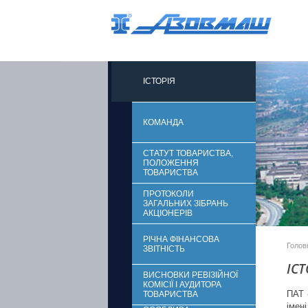
ІСТОРІЯ
КОМАНДА
СТАТУТ ТОВАРИСТВА,
ПОЛОЖЕННЯ
ТОВАРИСТВА
ПРОТОКОЛИ
ЗАГАЛЬНИХ ЗІБРАНЬ
АКЦІОНЕРІВ
РІЧНА ФІНАНСОВА
Голов
ЗВІТНІСТЬ
ІСТ
ВИСНОВКИ РЕВІЗІЙНОЇ
КОМІСІЇ І АУДИТОРА
ПАТ 
ТОВАРИСТВА
імен