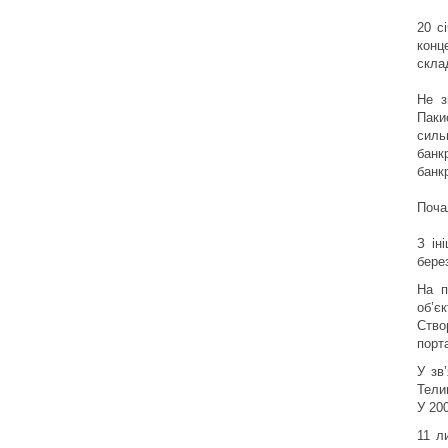
20 с
конц
скла
Не з
Паки
силь
банк
банк
Поча
З ін
бере
На п
об’єк
Ство
порт
У зв
Тели
У 20
11 л