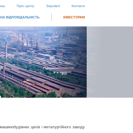
нка
Прес-центр
Закупівлі
Контакти
НА ВІДПОВІДАЛЬНІСТЬ
ІНВЕСТОРАМ
ашинобудівних цехів і металургійного заводу