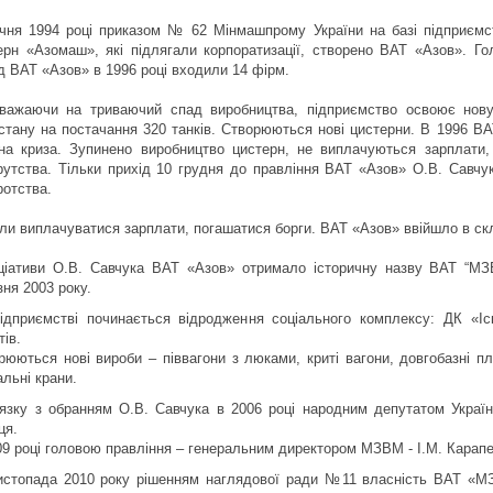
ічня 1994 році приказом № 62 Мінмашпрому України на базі підприєм
ерн «Азомаш», які підлягали корпоратизації, створено ВАТ «Азов». Г
д ВАТ «Азов» в 1996 році входили 14 фірм.
важаючи на триваючий спад виробництва, підприємство освоює нову 
стану на постачання 320 танків. Створюються нові цистерни. В 1996 В
на криза. Зупинено виробництво цистерн, не виплачуються зарплати,
рутства. Тільки прихід 10 грудня до правління ВАТ «Азов» О.В. Савчук
ротства.
ли виплачуватися зарплати, погашатися борги. ВАТ «Азов» ввійшло в с
іціативи О.В. Савчука ВАТ «Азов» отримало історичну назву ВАТ “МЗ
зня 2003 року.
ідприємстві починається відродження соціального комплексу: ДК «Іс
тів.
рюються нові вироби – піввагони з люками, криті вагони, довгобазні п
альні крани.
’язку з обранням О.В. Савчука в 2006 році народним депутатом Украї
ця.
09 році головою правління – генеральним директором МЗВМ - І.М. Карапе
истопада 2010 року рішенням наглядової ради №11 власність ВАТ «М