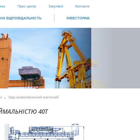
нка
Прес-центр
Закупівлі
Контакти
НА ВІДПОВІДАЛЬНІСТЬ
ІНВЕСТОРАМ
→
ні
Звід напівкобиличний магнітний
ЙМАЛЬНІСТЮ 40Т