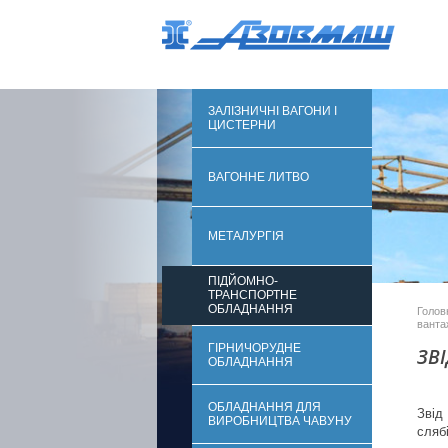
ЗАЛІЗНИЧНІ ВАГОНИ І
ЦИСТЕРНИ
ВАГОННЕ ЛИТВО
МЕТАЛУРГІЯ
ПІДЙОМНО-
ТРАНСПОРТНЕ
ОБЛАДНАННЯ
Голов
ванта
ГІРНИЧОРУДНЕ
ЗВ
ОБЛАДНАННЯ
ОБЛАДНАННЯ ДЛЯ
Звід
ВИРОБНИЦТВА ЧАВУНУ
слябі