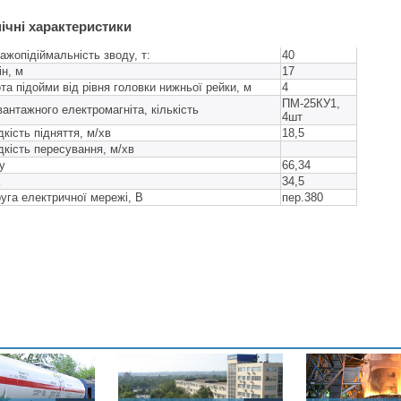
н
ічні
характеристики
ажопідіймальність зводу, т:
40
ін, м
17
та підойми від рівня головки нижньої рейки, м
4
ПМ-25КУ1,
вантажного електромагніта, кількість
4шт
кість підняття, м/хв
18,5
кість пересування, м/хв
у
66,34
34,5
уга електричної мережі, В
пер.380