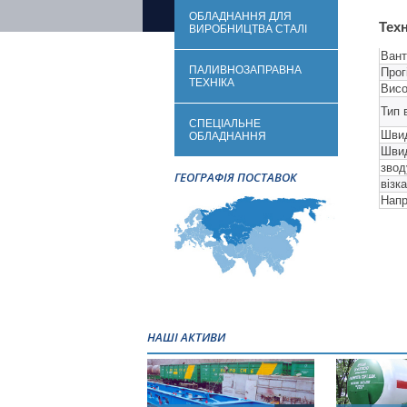
ОБЛАДНАННЯ ДЛЯ
Тех
ВИРОБНИЦТВА СТАЛІ
Вант
ПАЛИВНОЗАПРАВНА
Прог
ТЕХНІКА
Висо
Тип 
СПЕЦІАЛЬНЕ
Швид
ОБЛАДНАННЯ
Швид
звод
ГЕОГРАФІЯ ПОСТАВОК
візка
Напр
НАШІ АКТИВИ