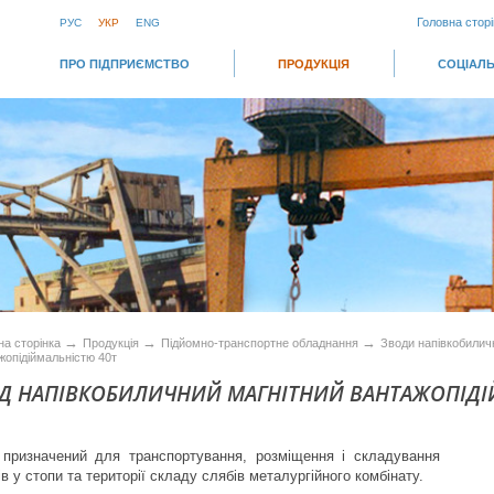
Головна сторі
РУС
УКР
ENG
ПРО ПІДПРИЄМСТВО
ПРОДУКЦІЯ
СОЦІАЛЬ
→
→
→
на сторінка
Продукція
Підйомно-транспортне обладнання
Зводи напівкобилич
жопідіймальністю 40т
ІД НАПІВКОБИЛИЧНИЙ МАГНІТНИЙ ВАНТАЖОПІДІ
 призначений для транспортування, розміщення і складування
в у стопи та території складу слябів металургійного комбінату.