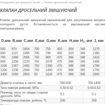
→
Обладнання для доменних печей
Клапан дросельний змішуючий
КЛАПАН ДРОСЕЛЬНИЙ ЗМІШУЮЧИЙ
Клапан дросельний змішуючий призначений для регулювання витрати
холодного дуття. Встановлюється на вертикальній частині
повітронагрівача.
D,мм
B,мм
C,мм
E,мм
G,мм
K,мм
H,мм
H
, мм
J, мм
1
500
970
1854
700
755
450
804
348
1270
600
1115
1995
700
780
450
820
348
1380
700
1086
2006
750
860
475
996
348
1410
900
1206
2220
750
1075
475
996
348
1488
1100
1367
2492
750
1300
475
996
348
1790
1200
1336
2566
750
1400
475
996
395
1750
1400
1580
2953
50
1620
475
996
395
1860
Діаметр клапану в світлі, мм
560-600
700-1400
Тиск повітря робочий, МПа
0,50-0,52
0,50-0,52
Перепад тиску по обидві сторони
0,1
0,1
дроселя, МПа
Температура повітря, робоча, ºС
200
200