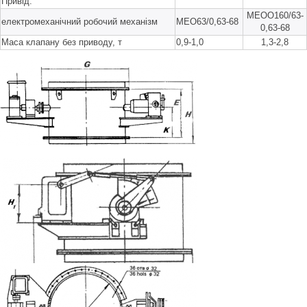
Привід:
МЕОО160/63-
електромеханічний робочий механізм
МЕО63/0,63-68
0,63-68
Маса клапану без приводу, т
0,9-1,0
1,3-2,8