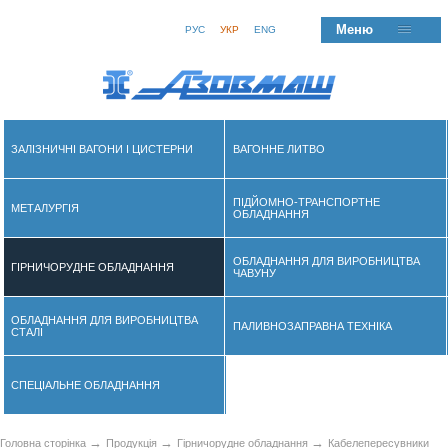
Меню
РУС
УКР
ENG
ЗАЛІЗНИЧНІ ВАГОНИ І ЦИСТЕРНИ
ВАГОННЕ ЛИТВО
ПІДЙОМНО-ТРАНСПОРТНЕ
МЕТАЛУРГІЯ
ОБЛАДНАННЯ
ОБЛАДНАННЯ ДЛЯ ВИРОБНИЦТВА
ГІРНИЧОРУДНЕ ОБЛАДНАННЯ
ЧАВУНУ
ОБЛАДНАННЯ ДЛЯ ВИРОБНИЦТВА
ПАЛИВНОЗАПРАВНА ТЕХНІКА
СТАЛІ
СПЕЦІАЛЬНЕ ОБЛАДНАННЯ
→
→
→
Головна сторінка
Продукція
Гірничорудне обладнання
Кабелепересувники