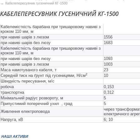
→
Кабелепересувник гусеничний КГ-1500
КАБЕЛЕПЕРЕСУВНИК ГУСЕНИЧНИЙ КГ-1500
Кабелемісткість барабана при тришаровому навиві з
кроком 110 мм, м
при навиві шарів з люзом
1556
при навиві шарів без люзу
1683
Кабелемісткість барабана при тришаровому навиві з
кроком 110 мм, м
при навиві шарів без люзу
1093
при навиві шарів з люзом
1003
Маса намотуваного кабеля, т
23
2
Середній тиск на ґрунт під гусеницями, Н/см
10
Швидкість пересування, м/с
робоча
0,153
транспортна
0,312
Мінімальний радіус розвороту, м
5
Припустимий поперечний ухил , град
5
через трансформат
Живлення електроповода
електричного агре
Напруга, кВ
6; 10
НАШІ АКТИВИ