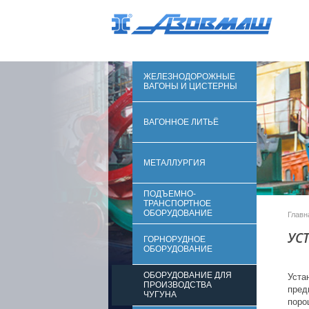
ЖЕЛЕЗНОДОРОЖНЫЕ
ВАГОНЫ И ЦИСТЕРНЫ
ВАГОННОЕ ЛИТЬЁ
МЕТАЛЛУРГИЯ
ПОДЪЕМНО-
ТРАНСПОРТНОЕ
ОБОРУДОВАНИЕ
Главн
УС
ГОРНОРУДНОЕ
ОБОРУДОВАНИЕ
ОБОРУДОВАНИЕ ДЛЯ
Уст
ПРОИЗВОДСТВА
пред
ЧУГУНА
поро