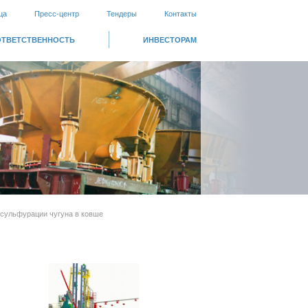
ца
Пресс-центр
Тендеры
Контакты
ОТВЕТСТВЕННОСТЬ
ИНВЕСТОРАМ
есульфурации чугуна в ковше