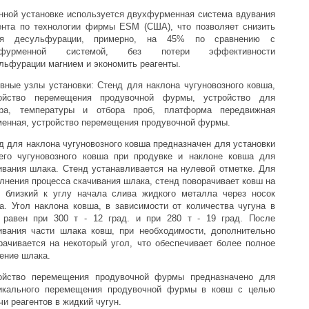
нной установке используется двухфурменная система вдувания
ента по технологии фирмы ESM (США), что позволяет снизить
мя десульфурации, примерно, на 45% по сравнению с
офурменной системой, без потери эффективности
льфурации магнием и экономить реагенты.
вные узлы установки: Стенд для наклона чугуновозного ковша,
ойство перемещения продувочной фурмы, устройство для
ра, температуры и отбора проб, платформа передвижная
енная, устройство перемещения продувочной фурмы.
д для наклона чугуновозного ковша предназначен для установки
его чугуновозного ковша при продувке и наклоне ковша для
ивания шлака. Стенд устанавливается на нулевой отметке. Для
лнения процесса скачивания шлака, стенд поворачивает ковш на
, близкий к углу начала слива жидкого металла через носок
а. Угол наклона ковша, в зависимости от количества чугуна в
 равен при 300 т - 12 град. и при 280 т - 19 град. После
ивания части шлака ковш, при необходимости, дополнительно
рачивается на некоторый угол, что обеспечивает более полное
ение шлака.
ойство перемещения продувочной фурмы предназначено для
икального перемещения продувочной фурмы в ковш с целью
чи реагентов в жидкий чугун.