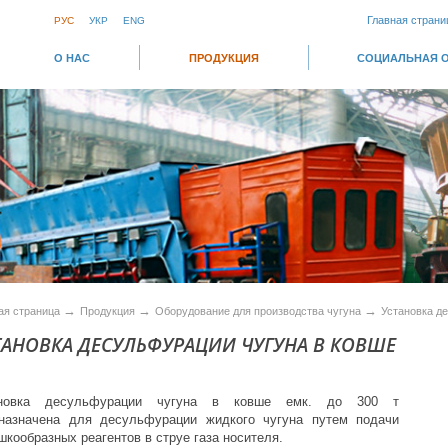
Главная страни
РУС
УКР
ENG
О НАС
ПРОДУКЦИЯ
СОЦИАЛЬНАЯ 
→
→
→
ая страница
Продукция
Оборудование для производства чугуна
Установка д
ТАНОВКА ДЕСУЛЬФУРАЦИИ ЧУГУНА В КОВШЕ
ановка десульфурации чугуна в ковше емк. до 300 т
назначена для десульфурации жидкого чугуна путем подачи
шкообразных реагентов в струе газа носителя.