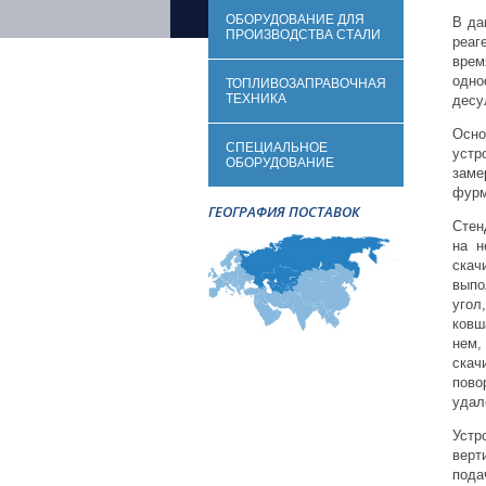
ОБОРУДОВАНИЕ ДЛЯ
В да
ПРОИЗВОДСТВА СТАЛИ
реаг
вре
одн
ТОПЛИВОЗАПРАВОЧНАЯ
ТЕХНИКА
десу
Осно
СПЕЦИАЛЬНОЕ
устр
ОБОРУДОВАНИЕ
заме
фурм
ГЕОГРАФИЯ ПОСТАВОК
Стен
на н
скач
выпо
угол
ковш
нем,
скач
пово
удал
Устр
верт
пода