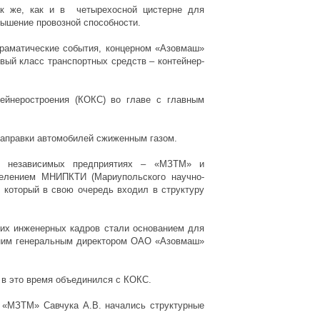
ак же, как и в четырехосной цистерне для
вышение провозной способности.
драматические события, концерном «Азовмаш»
овый класс транспортных средств – контейнер-
ейнеростроения (КОКС) во главе с главным
заправки автомобилей сжиженным газом.
ки независимых предприятиях – «МЗТМ» и
делением МНИПКТИ (Мариупольского научно-
, который в свою очередь входил в структуру
их инженерных кадров стали основанием для
шним генеральным директором ОАО «Азовмаш»
в это время объединился с КОКС.
 «МЗТМ» Савчука А.В. начались структурные