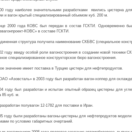
00 году наиболее значительными разработками явились цистерна для
ии и вагон крытый специализированный объемом куб. 200 м.
нце 2000 года КОВС был передан в состав ГСКТИ. Одновременно бы
ввагонпроект-КОВС» в составе ГСКТИ.
диненная структура получила наименование СКБВС (специальное констр
02 году ввиду особой роли вагоностроения в создании новой техники 
вное специализированное конструкторское бюро вагоностроения.
ое значение имеет поставка в Турцию цистерн для нефтепродуктов.
ОАО «Азовсталь» в 2003 году был разработан вагон-хоппер для охлажде
04 году был разработан и испытан опытный образец цистерны для угл
 85 куб. м.
разработан полувагон 12-1782 для поставки в Иран.
05 году были разработаны вагоны-цистерны для нефтепродуктов модели
мами по условию габаритных очертаний.
ым достижением 2005 года является создание автомобилевоза, выпуск ко