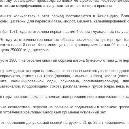
68 году осваивается производство новых четырехосных нефтебензиновы
которыми модификациями выпускаются до настоящего времени.
льших количествах в этот период поставляются в Финляндию, Бол
ерны, цистерны для перевозки газа, кислот, цемента, кальцинированной с
оября 1971 года изготовлена первая партия 4-осных глуходонных полуваг
76 году изготовлены три опытных образца восьмиосных цистерн для Ба
 изготовлена 8-осная безрамная цистерна грузоподъемностью 92 тонны
щена 250000 ж.-д. цистерна.
густе 1980 г. изготовлен опытный образец вагона бункерного типа для пе
нцу семидесятых годов сложилась основная номенклатура железнодорож
епродуктов, сжиженных газов (пропана, аммиака, хлора), кислот (солян
ента, кальцинированной соды, глинозема, поливинилхлорида), пи
материалов, плодоовощных соков), расплавленных грузов (серы, пека, н
-е годы прошлого века шла полная модернизация всего подвижного соста
 был осуществлен переход на роликовые подшипники в тележках грузо
изготовления хребтовых балок был применен усиленный зет.
чет повышения допускаемой осевой нагрузки с 21 до 23,5 т изменились 