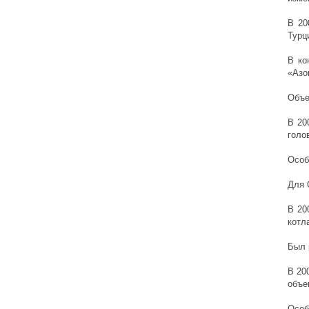
В 20
Турц
В ко
«Азо
Объе
В 20
голо
Особ
Для 
В 20
котла
Был 
В 20
объе
Особ