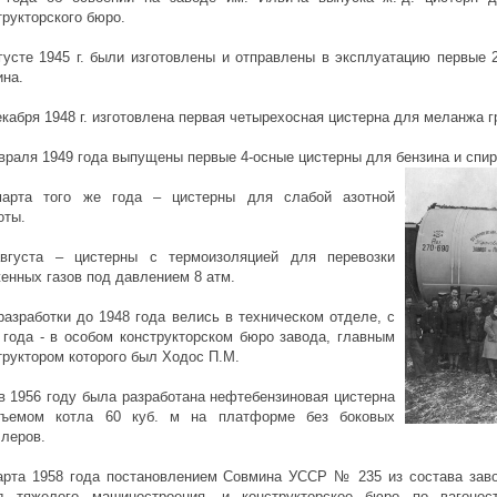
трукторского бюро.
густе 1945 г. были изготовлены и отправлены в эксплуатацию первые 
ина.
екабря 1948 г. изготовлена первая четырехосная цистерна для меланжа 
враля 1949 года выпущены первые 4-осные цистерны для бензина и спи
арта того же года – цистерны для слабой азотной
оты.
вгуста – цистерны с термоизоляцией для перевозки
енных газов под давлением 8 атм.
разработки до 1948 года велись в техническом отделе, с
 года - в особом конструкторском бюро завода, главным
труктором которого был Ходос П.М.
 в 1956 году была разработана нефтебензиновая цистерна
ъемом котла 60 куб. м на платформе без боковых
леров.
арта 1958 года постановлением Совмина УССР № 235 из состава зав
д тяжелого машиностроения, и конструкторское бюро по вагонос