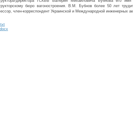
труктора-директора ГСКБВ Валерия Михайловича Бубнова его имя 
трукторскому бюро вагоностроения. В.М. Бубнов более 50 лет труди
ессор, член-корреспондент Украинской и Международной инженерных а
.txt
.docx