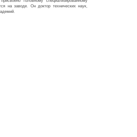
присвоено головному специализированному
тся на заводе. Он доктор технических наук,
кадемий.