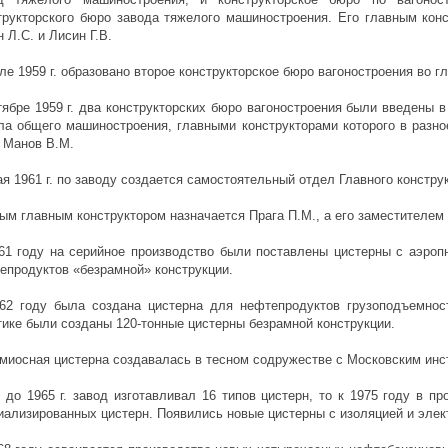
трукторского бюро завода тяжелого машиностроения. Его главным кон
н Л.С. и Лисин Г.В.
ле 1959 г. образовано второе конструкторское бюро вагоностроения во г
тябре 1959 г. два конструкторских бюро вагоностроения были введены в
ла общего машиностроения, главными конструкторами которого в разн
, Манов В.М.
ая 1961 г. по заводу создается самостоятельный отдел Главного констру
ым главным конструктором назначается Прага П.М., а его заместителем 
61 году на серийное производство были поставлены цистерны с аэроп
епродуктов «безрамной» конструкции.
62 году была создана цистерна для нефтепродуктов грузоподъемност
тике были созданы 120-тонные цистерны безрамной конструкции.
миосная цистерна создавалась в тесном содружестве с Московским инс
 до 1965 г. завод изготавливал 16 типов цистерн, то к 1975 году в п
иализированных цистерн. Появились новые цистерны с изоляцией и элек