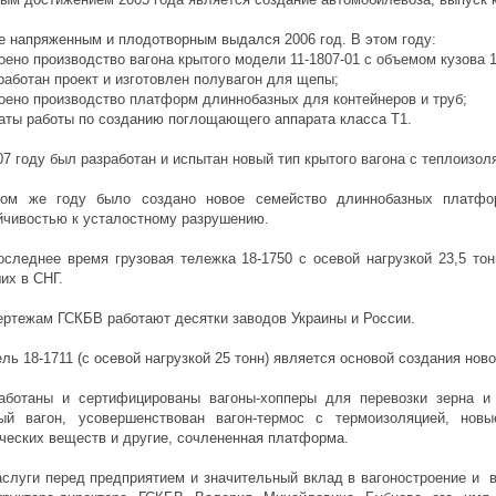
е напряженным и плодотворным выдался 2006 год. В этом году:
воено производство вагона крытого модели 11-1807-01 с объемом кузова 
зработан проект и изготовлен полувагон для щепы;
воено производство платформ длиннобазных для контейнеров и труб;
чаты работы по созданию поглощающего аппарата класса Т1.
07 году был разработан и испытан новый тип крытого вагона с теплоизол
ом же году было создано новое семейство длиннобазных платформ
йчивостью к усталостному разрушению.
оследнее время грузовая тележка 18-1750 с осевой нагрузкой 23,5 то
их в СНГ.
ертежам ГСКБВ работают десятки заводов Украины и России.
ль 18-1711 (с осевой нагрузкой 25 тонн) является основой создания ново
аботаны и сертифицированы вагоны-хопперы для перевозки зерна и
ый вагон, усовершенствован вагон-термос с термоизоляцией, новы
ческих веществ и другие, сочлененная платформа.
аслуги перед предприятием и значительный вклад в вагоностроение и в