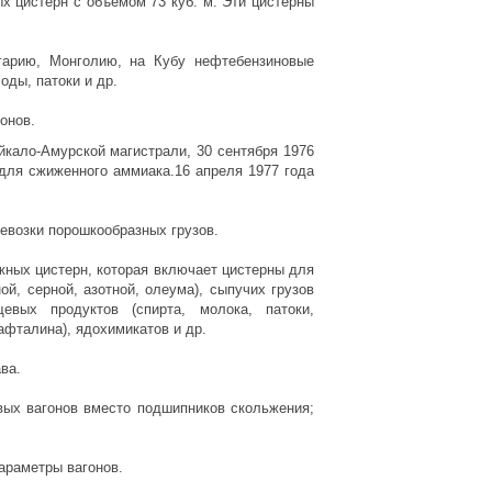
х цистерн с объемом 73 куб. м. Эти цистерны
гарию, Монголию, на Кубу нефтебензиновые
оды, патоки и др.
онов.
йкало-Амурской магистрали, 30 сентября 1976
 для сжиженного аммиака.16 апреля 1977 года
ревозки порошкообразных грузов.
ных цистерн, которая включает цистерны для
ой, серной, азотной, олеума), сыпучих грузов
щевых продуктов (спирта, молока, патоки,
афталина), ядохимикатов и др.
ва.
вых вагонов вместо подшипников скольжения;
параметры вагонов.