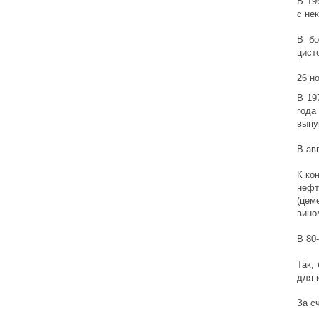
В 19
с не
В бо
цист
26 н
В 19
года
выпу
В ав
К ко
нефт
(цем
вино
В 80
Так,
для 
За с