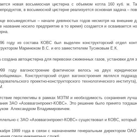
ается новая восьмиосная цистерна с объемом котла 160 куб. м. Т
епродуктов, в восьмиосной цистерне реализуется основная задача – по
нце восьмидесятых – начале девяностых годов несмотря на внешние 
ое название носило предприятие в то время) создается и осваивается н
ерна.
96 году из состава КОВС был выделен конструкторский отдел конт
труктором Маринюком В.С. и его заместителем Тусиковым Е.К.
 создана автоцистерна для перевозки сжиженных газов, установки для 
99 году вагоностроение фактически велось на двух юридичес
вобщемаш». Конструкторский отдел вагоностроения являлся подраз
едовательского проектно-конструкторского технологического института)
М.
тствие перспективы в рамках МЗТМ и необходимость сохранения лучш
ания ЗАО «Азоввагонпроект-КОВС». Это решение было принято тогда
уком Александром Владимировичем.
ллельно с ЗАО «Азоввагонпроект-КОВС» существовал и КОВС, который 
кабря 1999 года в связи с назначениям генеральным директором ОАО
нения среди инженерных служб.