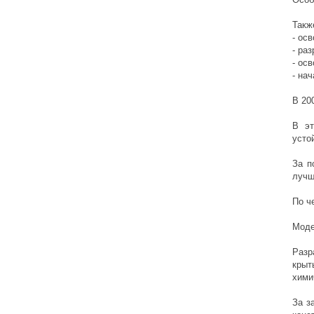
Такж
- ос
- ра
- ос
- на
В 20
В эт
усто
За п
лучш
По ч
Моде
Разр
крыт
хими
За з