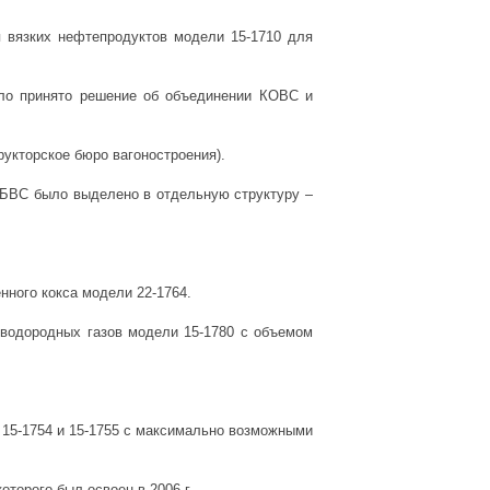
 вязких нефтепродуктов модели 15-1710 для
ло принято решение об объединении КОВС и
укторское бюро вагоностроения).
СКБВС было выделено в отдельную структуру –
нного кокса модели 22-1764.
еводородных газов модели 15-1780 с объемом
 15-1754 и 15-1755 с максимально возможными
торого был освоен в 2006 г.