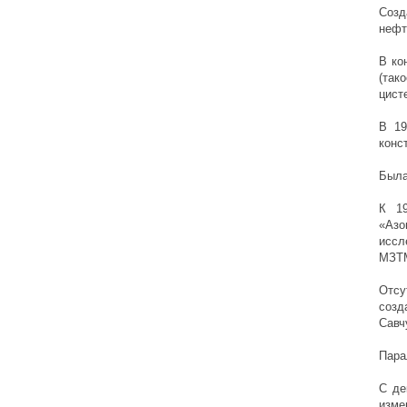
Созд
нефт
В ко
(так
цист
В 19
конс
Была
К 19
«Азо
иссл
МЗТ
Отсу
созд
Савч
Пара
С де
изме