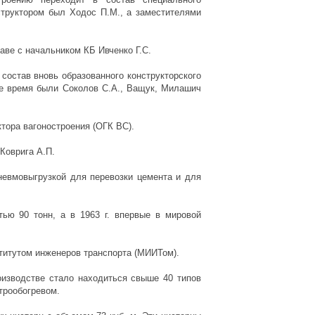
структором был Ходос П.М., а заместителями
лаве с начальником КБ Ивченко Г.С.
 состав вновь образованного конструкторского
ое время были Соколов С.А., Ващук, Милашич
ктора вагоностроения (ОГК ВС).
Коврига А.П.
невмовыгрузкой для перевозки цемента и для
ью 90 тонн, а в 1963 г. впервые в мировой
титутом инженеров транспорта (МИИТом).
роизводстве стало находиться свыше 40 типов
трообогревом.