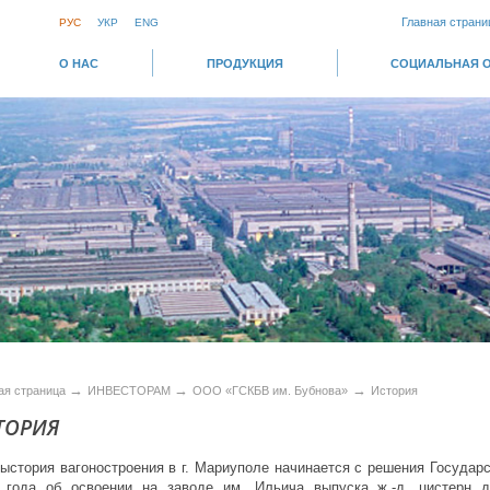
Главная страни
РУС
УКР
ENG
О НАС
ПРОДУКЦИЯ
СОЦИАЛЬНАЯ 
→
→
→
ая страница
ИНВЕСТОРАМ
ООО «ГСКБВ им. Бубнова»
История
ТОРИЯ
ыстория вагоностроения в г. Мариуполе начинается с решения Государ
 года об освоении на заводе им. Ильича выпуска ж.-д. цистерн 