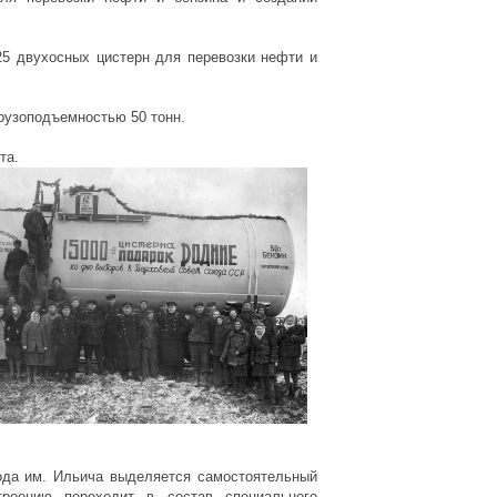
25 двухосных цистерн для перевозки нефти и
грузоподъемностью 50 тонн.
рта.
ода им. Ильича выделяется самостоятельный
троению переходит в состав специального