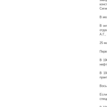
конс
Сиги
В ию
В ок
отде
А.Г.
25 м
Перв
В 19
нефт
В 19
прак
Вось
Если
спец