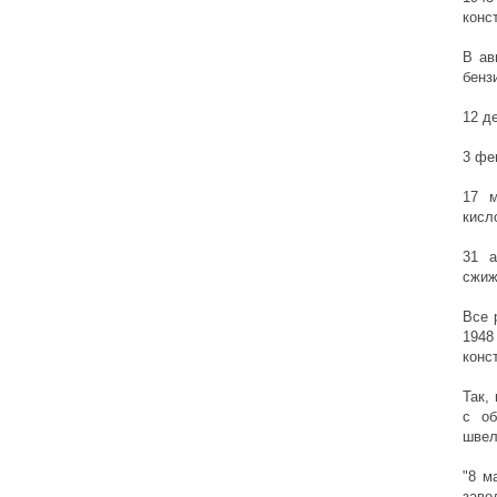
конс
В ав
бенз
12 д
3 фе
17 м
кисл
31 а
сжиж
Все 
1948
конс
Так,
с об
швел
"8 м
заво