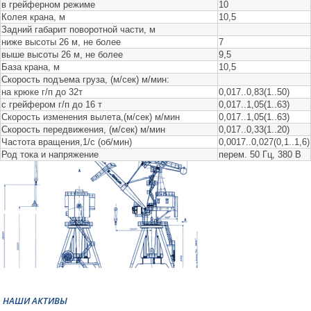
в грейферном режиме
10
Колея крана, м
10,5
Задний габарит поворотной части, м
ниже высоты 26 м, не более
7
выше высоты 26 м, не более
9,5
База крана, м
10,5
Скорость подъема груза, (м/сек) м/мин:
на крюке г/п до 32т
0,017..0,83(1..50)
с грейфером г/п до 16 т
0,017..1,05(1..63)
Скорость изменения вылета,(м/сек) м/мин
0,017..1,05(1..63)
Скорость передвижения, (м/сек) м/мин
0,017..0,33(1..20)
Частота вращения,1/с (об/мин)
0,0017..0,027(0,1..1,6)
Род тока и напряжение
перем. 50 Гц, 380 В
НАШИ АКТИВЫ