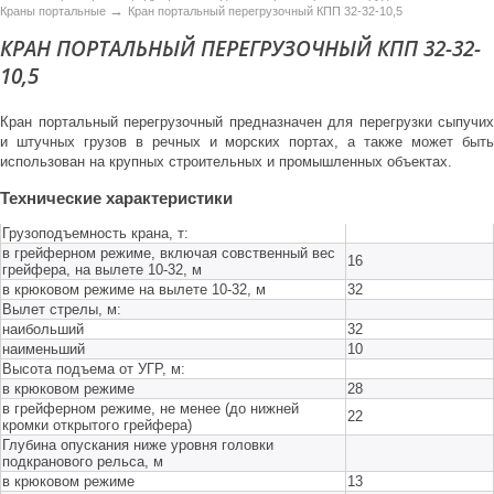
→
Краны портальные
Кран портальный перегрузочный КПП 32-32-10,5
КРАН ПОРТАЛЬНЫЙ ПЕРЕГРУЗОЧНЫЙ КПП 32-32-
10,5
Кран портальный перегрузочный предназначен для перегрузки сыпучих
и штучных грузов в речных и морских портах, а также может быть
использован на крупных строительных и промышленных объектах.
Технические характеристики
Грузоподъемность крана, т:
в грейферном режиме, включая совственный вес
16
грейфера, на вылете 10-32, м
в крюковом режиме на вылете 10-32, м
32
Вылет стрелы, м:
наибольший
32
наименьший
10
Высота подъема от УГР, м:
в крюковом режиме
28
в грейферном режиме, не менее (до нижней
22
кромки открытого грейфера)
Глубина опускания ниже уровня головки
подкранового рельса, м
в крюковом режиме
13