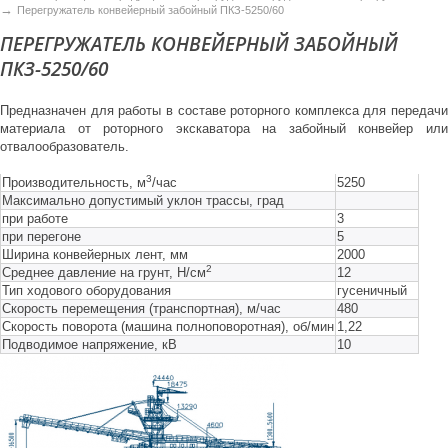
→
Перегружатель конвейерный забойный ПКЗ-5250/60
ПЕРЕГРУЖАТЕЛЬ КОНВЕЙЕРНЫЙ ЗАБОЙНЫЙ
ПКЗ-5250/60
Предназначен для работы в составе роторного комплекса для передачи
материала от роторного экскаватора на забойный конвейер или
отвалообразователь.
3
Производительность, м
/час
5250
Максимально допустимый уклон трассы, град
при работе
3
при перегоне
5
Ширина конвейерных лент, мм
2000
2
Среднее давление на грунт, Н/см
12
Тип ходового оборудования
гусеничный
Скорость перемещения (транспортная), м/час
480
Скорость поворота (машина полноповоротная), об/мин
1,22
Подводимое напряжение, кВ
10