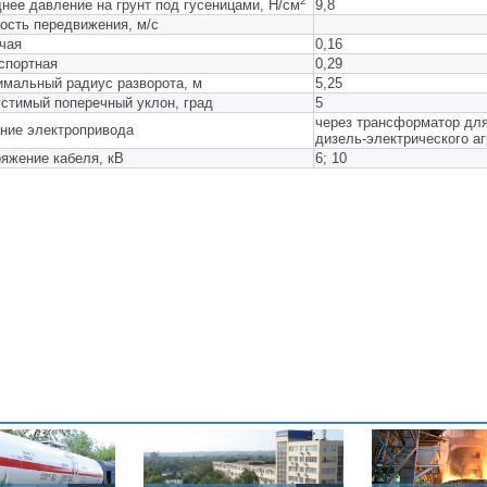
2
нее давление на грунт под гусеницами, Н/см
9,8
ость передвижения, м/с
чая
0,16
спортная
0,29
мальный радиус разворота, м
5,25
стимый поперечный уклон, град
5
через трансформатор для
ние электропривода
дизель-электрического аг
яжение кабеля, кВ
6; 10