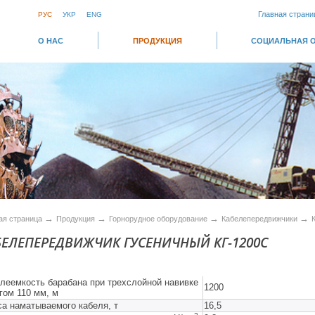
Главная страни
РУС
УКР
ENG
О НАС
ПРОДУКЦИЯ
СОЦИАЛЬНАЯ 
→
→
→
→
ая страница
Продукция
Горнорудное оборудование
Кабелепередвижчики
БЕЛЕПЕРЕДВИЖЧИК ГУСЕНИЧНЫЙ КГ-1200С
леемкость барабана при трехслойной навивке
1200
гом 110 мм, м
а наматываемого кабеля, т
16,5