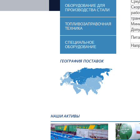
Сред
ОБОРУДОВАНИЕ ДЛЯ
Скор
ПРОИЗВОДСТВА СТАЛИ
рабо
тран
Мини
ТОПЛИВОЗАПРАВОЧНАЯ
ТЕХНИКА
Допу
Пита
СПЕЦИАЛЬНОЕ
Напр
ОБОРУДОВАНИЕ
ГЕОГРАФИЯ ПОСТАВОК
НАШИ АКТИВЫ