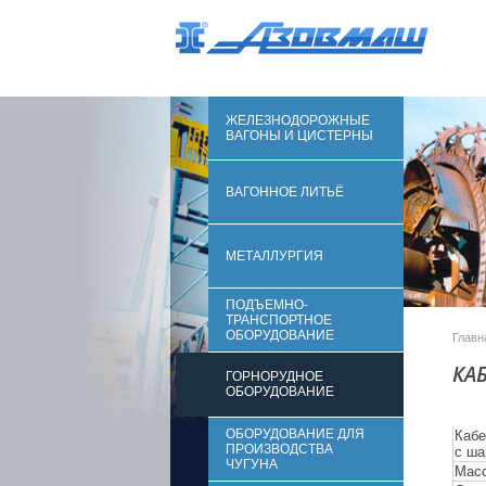
ЖЕЛЕЗНОДОРОЖНЫЕ
ВАГОНЫ И ЦИСТЕРНЫ
ВАГОННОЕ ЛИТЬЁ
МЕТАЛЛУРГИЯ
ПОДЪЕМНО-
ТРАНСПОРТНОЕ
ОБОРУДОВАНИЕ
Главн
КА
ГОРНОРУДНОЕ
ОБОРУДОВАНИЕ
ОБОРУДОВАНИЕ ДЛЯ
Кабе
ПРОИЗВОДСТВА
с ша
ЧУГУНА
Масс