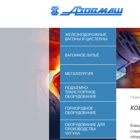
ЖЕЛЕЗНОДОРОЖНЫЕ
ВАГОНЫ И ЦИСТЕРНЫ
ВАГОННОЕ ЛИТЬЁ
МЕТАЛЛУРГИЯ
ПОДЪЕМНО-
ТРАНСПОРТНОЕ
ОБОРУДОВАНИЕ
Главн
КО
ГОРНОРУДНОЕ
ОБОРУДОВАНИЕ
ОБОРУДОВАНИЕ ДЛЯ
Ковш
ПРОИЗВОДСТВА
сов
ЧУГУНА
обор