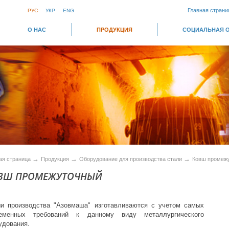
Главная страни
РУС
УКР
ENG
О НАС
ПРОДУКЦИЯ
СОЦИАЛЬНАЯ 
→
→
→
ая страница
Продукция
Оборудование для производства стали
Ковш промеж
ВШ ПРОМЕЖУТОЧНЫЙ
и производства "Азовмаша" изготавливаются с учетом самых
ременных требований к данному виду металлургического
удования.