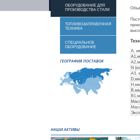
ОБОРУДОВАНИЕ ДЛЯ
Объе
ПРОИЗВОДСТВА СТАЛИ
Пос
ТОПЛИВОЗАПРАВОЧНАЯ
про
ТЕХНИКА
высо
Тех
СПЕЦИАЛЬНОЕ
ОБОРУДОВАНИЕ
А, м
А1,
ГЕОГРАФИЯ ПОСТАВОК
А2,
N (к
А3, 
D,м
H,м
B,м
B1,
Масс
Масс
Эксп
НАШИ АКТИВЫ