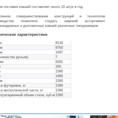
м поставки ковшей составляет около 10 штук в год.
тоянное совершенствование конструкций и технологии
изводства позволили создать широкий ассортимент
конадежных и долговечных ковшей различных типоразмеров.
нические характеристики
м
8130
мм
8760
мм
1097
оличество ручьев)
7
мм
6582
м
200
м
1580
м
1895
мм
1580
а футеровки, кг
1580
а металлической части, кг
1580
луатационный объем стали, куб.м
1580