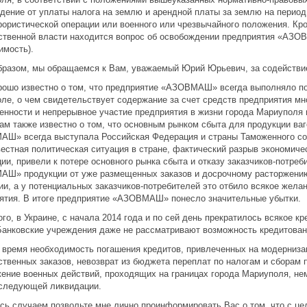
дение от уплаты налога на землю и арендной платы за землю на период 
рористической операции или военного или чрезвычайного положения. Кро
ственной власти находится вопрос об освобождении предприятия «АЗО
имость).
бразом, мы обращаемся к Вам, уважаемый Юрий Юрьевич, за содействи
ошо известно о том, что предприятие «АЗОВМАШ» всегда выполняло п
ле, о чем свидетельствует содержание за счет средств предприятия м
енности и непрерывное участие предприятия в жизни города Мариуполя и
ам также известно о том, что основным рынком сбыта для продукции ва
Ш» всегда выступала Российская Федерация и страны Таможенного со
естная политическая ситуация в стране, фактический разрыв экономиче
ии, привели к потере основного рынка сбыта и отказу заказчиков-потре
Ш» продукции от уже размещенных заказов и досрочному расторжению 
ии, а у потенциальных заказчиков-потребителей это отбило всякое жела
ятия. В итоге предприятие «АЗОВМАШ» понесло значительные убытки.
го, в Украине, с начала 2014 года и по сей день прекратилось всякое кр
Банковские учреждения даже не рассматривают возможность кредитован
 время необходимость погашения кредитов, привлеченных на модерниза
ственных заказов, невозврат из бюджета переплат по налогам и сборам 
ение военных действий, проходящих на границах города Мариуполя, не
оследующей ликвидации.
сь случаем позвольте мне лично проинформировать Вас о том, что с це