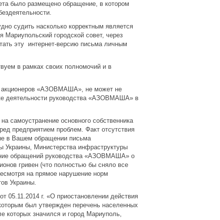
овета было размещено обращение, в котором
бездеятельности.
удно судить насколько корректным является
я Мариупольский городской совет, через
итать эту интернет-версию письма личным
вуем в рамках своих полномочий и в
з акционеров «АЗОВМАША», не может не
енке деятельности руководства «АЗОВМАША» в
 на самоустранение основного собственника
ред предприятием проблем. Факт отсутствия
ные в Вашем обращении письма
ны Украины, Министерства инфраструктуры
вание обращений руководства «АЗОВМАША» о
ионов гривен (что полностью бы сняло все
 несмотря на прямое нарушение норм
ов Украины.
т 05.11.2014 г. «О приостановлении действия
 которым был утвержден перечень населенных
ле которых значился и город Мариуполь,