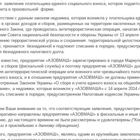
я заявление плательщика единого социального взноса, которое подается
чета в произвольной форме.
етствии с данным законом недоимка, которая возникла у плательщика ед
е в органах доходов и сборов, размещенных на территории населенных 
анного Закона, где проводилась антитеррористическая операция, начатая
нии Совета национальной безопасности и обороны Украины от 13 апреля
ению террористической угрозы и сохранения территориальной целостнос
4, признается безнадежной и подлежит списанию в порядке, предусмот
я безнадежного налогового долга.
 известно, предприятие «АЗОВМАШ» зарегистрировано в городе Мариупо
 и сборов (фискальной службы) и поэтому предприятие «АЗОВМАШ» долж
ия антитеррористической операции или военного или чрезвычайного пол
ного взноса, и в отношении предприятия «АЗОВМАШ» не должны приме
отренные Законом Украины «О сборе и учете единого взноса на общеоб
ание», а недоимки, которые возникли у «АЗОВМАША» с 14 апреля 2014 
ть списанию в порядке, предусмотренном Налоговым кодексом Украины 
м Ваше внимание на то, что соответствующие заявления, предусмотре
еративно направлены предприятием «АЗОВМАШ» в фискальные и иные го
ию, до настоящего времени не были рассмотрены и удовлетворены
(*К
ии я прикладываю к данному обращению).
ого, предприятие «АЗОВМАШ», являясь одним из крупнейших землепольз
ля, в соответствии с положениями вышеуказанных нормативно-правовых