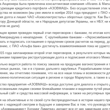
а Акционера была привлечена консалтинговая компания «Alvares & Marsa
туризации кредитного портфеля «АЗОВМАШ». Без осуществления этих 
дства не возможен (мы уже имели в ноябре 2014 года прецедент с ПАО 
ия долга и лишил ЧАО «Азовэлектросталь» оборотных средств. Как Вы п
тору Донецкой области, ни к Народным депутатам Украины, ни к НБУ, ни
атов не дали).
ящее время проведен первый этап переговоров с банками, по итогам кот
Меморандума о ненападении. С крупнейшими банками – «Укрэксимбанко
вать и подписать соглашения о продлении сроков расчетов на период, д
ению, с ПАО «Альфа банк» достигнуть взаимопонимания пока не удаетс
015 года запланирован второй этап переговоров, в результате которых 
анками параметры реструктуризации долга и подписания итогового Мемо
льно ведется работа по поиску заказов на продукцию вагоностроения и 
онных рынках, так и в странах дальнего зарубежья. Разрабатываем план
менее, мы отчетливо понимаем, что на все наши планы и возможности д
военно-политическая ситуация в регионе и городе Мариуполе, а также в 
ство предприятия «АЗОВМАШ» всегда доступно для диалога и открыто 
есованными лицами своими ближайшими планами и видением путей реш
ьный сайт и средства массовой информации, а также на регулярных при
я на объективные и по своей сути беспрецедентные в истории нашего пр
же с надеждой смотрим в будущее и заверяем Вас в том, что руководс
 «Азовмашинвест Холдинг Лимитед» делают все от них зависящее для