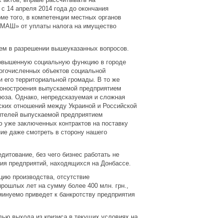
с 14 апреля 2014 года до окончания
ме того, в компетенции местных органов
ВМАШ» от уплаты налога на имущество
ем в разрешении вышеуказанных вопросов.
овышенную социальную функцию в городе
ногочисленных объектов социальной
 его территориальной громады. В то же
гоностроения выпускаемой предприятием
юза. Однако, непредсказуемая и сложная
ских отношений между Украиной и Российской
бителей выпускаемой предприятием
уже заключенных контрактов на поставку
ние даже смотреть в сторону нашего
едитование, без чего бизнес работать не
ия предприятий, находящихся на Донбассе.
цию производства, отсутствие
прошлых лет на сумму более 400 млн. грн.,
минуемо приведет к банкротству предприятия
лью выхода из кризиса в текущих условиях на