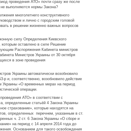
иод проведения АТО» почти сразу же после
и не выполняются нормы Закона?
лжения многолетнего конструктивного
оводством и лично с городским головой
овать в решении жизненно важных вопросов
аконную силу Определения Киевского
., которым оставлено в силе Решение
йствующим Распоряжения Кабинета министров
Кабинета Министров Украины от 30 октября
ящихся в зоне проведения
стров Украины автоматически возобновило
3-р и, соответственно, возобновило действие
м Украины «О временных мерах на период
истической операции.
 проведения АТО» в соответствии с
са, определенные статьёй 4 Закона Украины
ное страхование», которые находятся на
тов, определенных перечнем, указанным в ст.
енных ч. 2 ст. 6 Закона Украины «О сборе и
ание» на период с 14 апреля 2014 года до
ожения. Основанием для такого освобождения