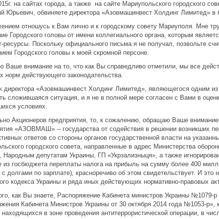
015г. на сайтах города, а также на сайте Мариупольского городского с
й Юрьевич, обвиняете директора «Азовмашинвест Холдинг Лимитед» в 
жением отношусь к Вам лично и к городскому совету Мариуполя. Мне тр
ие Городского головы от имени коллегиального органа, которым являетс
т-ресурсы. Поскольку официального письма я не получал, позвольте сч
ием Городского головы к моей скромной персоне.
 Ваше внимание на то, что как Вы справедливо отметили, мы все дейст
х норм действующего законодательства.
к директора «Азовмашинвест Холдинг Лимитед», являющегося одним и
ть сложившаяся ситуация, и я не в полной мере согласен с Вами в оц
ихся условиях.
ьно Акционеров предприятия, то, к сожалению, обращаю Ваше внимание
ятия «АЗОВМАШ» -- государства от содействия в решении возникших пе
ктивных ответов со стороны органов государственной власти на указан
льского городского совета, направленные в адрес Министерства оборо
, Народным депутатам Украины, ГП «Укрзализныця», а также игнориро
е из госбюджета переплаты налога на прибыль на сумму более 400 милл
 с долгами по зарплате), красноречиво об этом свидетельствует. И это
ого кодекса Украины и ряда иных действующих нормативно-правовых акт
ого, как Вы знаете, Распоряжение Кабинета министров Украины №1079-р о
жения Кабинета Министров Украины от 30 октября 2014 года №1053-р»,
, находящихся в зоне проведения антитеррористической операции, в чис