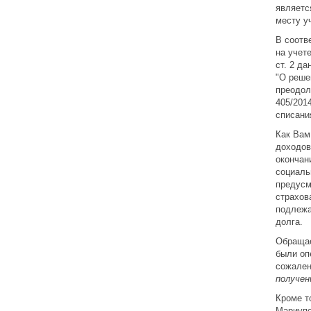
являетс
месту у
В соотв
на учет
ст. 2 д
"О реше
преодол
405/201
списани
Как Вам
доходов
окончан
социаль
предусм
страхов
подлежа
долга.
Обращае
были оп
сожален
получен
Кроме т
Мариупо