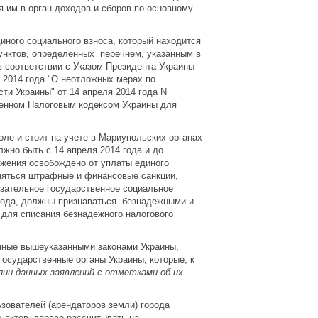
 им в орган доходов и сборов по основному
иного социального взноса, который находится
пунктов, определенных перечнем, указанным в
 в соответствии с Указом Президента Украины
 2014 года "О неотложных мерах по
ти Украины" от 14 апреля 2014 года N
ренном Налоговым кодексом Украины для
ле и стоит на учете в Мариупольских органах
но быть с 14 апреля 2014 года и до
ожения освобождено от уплаты единого
няться штрафные и финансовые санкции,
язательное государственное социальное
года, должны признаваться безнадежными и
для списания безнадежного налогового
нные вышеуказанными законами Украины,
сударственные органы Украины, которые, к
опии данных заявлений с отметками об их
ователей (арендаторов земли) города
 актов, вправе рассчитывать на