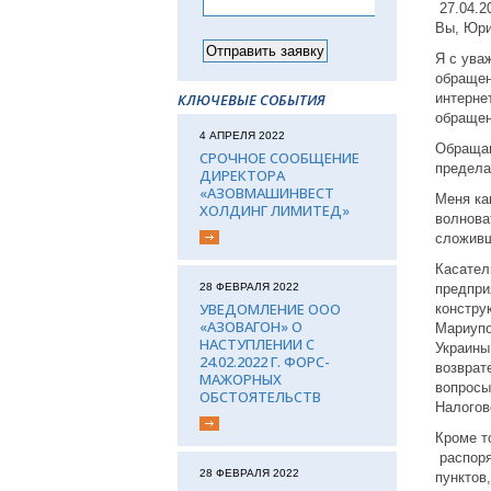
27.04.2
Вы, Юри
Я с ува
обращен
КЛЮЧЕВЫЕ СОБЫТИЯ
интерне
обращен
4 АПРЕЛЯ 2022
Обращаю
СРОЧНОЕ СООБЩЕНИЕ
предела
ДИРЕКТОРА
«АЗОВМАШИНВЕСТ
Меня ка
ХОЛДИНГ ЛИМИТЕД»
волнова
сложивш
Касател
28 ФЕВРАЛЯ 2022
предпри
УВЕДОМЛЕНИЕ ООО
констру
«АЗОВАГОН» О
Мариупо
НАСТУПЛЕНИИ С
Украины
24.02.2022 Г. ФОРС-
возврат
МАЖОРНЫХ
вопросы
ОБСТОЯТЕЛЬСТВ
Налогов
Кроме т
распоря
28 ФЕВРАЛЯ 2022
пунктов