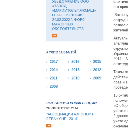
УВЕДОМЛЕНИЕ ООО
фактиче
«ЗАВОД
его при
«МАРИУПОЛЬТЯЖМАШ»
О НАСТУПЛЕНИИ С
Затрону
24.02.2022 Г. ФОРС-
сотрудн
МАЖОРНЫХ
позволь
ОБСТОЯТЕЛЬСТВ
жителей
Актуаль
апелляц
окружно
АРХИВ СОБЫТИЙ
Украины
2014 г.
2017
2016
2015
антитер
2014
2013
2012
Таким о
действи
2011
2010
2009
прав и 
2008
проведе
15 октя
положен
ВЫСТАВКИ И КОНФЕРЕНЦИИ
«О сбор
29 - 30 ОКТЯБРЯ 2014
учете в
"АССОЦИАЦИЯ АЭРОПОРТ
2 данно
СТРАН СНГ - 2014"
учете е
окончан