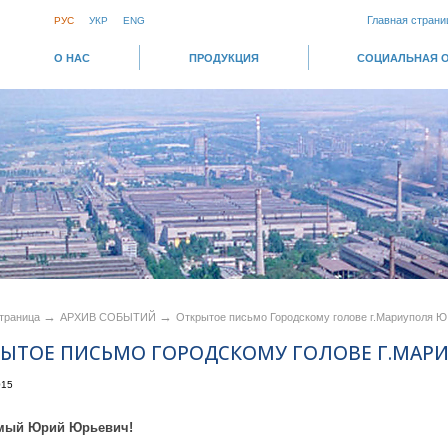
Главная страни
РУС
УКР
ENG
О НАС
ПРОДУКЦИЯ
СОЦИАЛЬНАЯ 
→
→
страница
АРХИВ СОБЫТИЙ
Открытое письмо Городскому голове г.Мариуполя 
ЫТОЕ ПИСЬМО ГОРОДСКОМУ ГОЛОВЕ Г.МАР
015
мый Юрий Юрьевич!