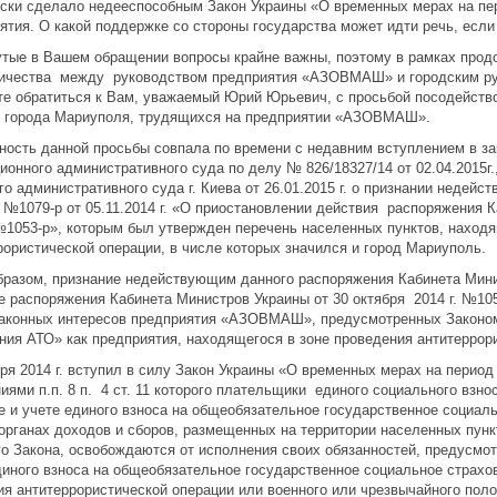
ски сделало недееспособным Закон Украины «О временных мерах на пер
нятия. О какой поддержке со стороны государства может идти речь, есл
тые в Вашем обращении вопросы крайне важны, поэтому в рамках продо
ичества между руководством предприятия «АЗОВМАШ» и городским рук
те обратиться к Вам, уважаемый Юрий Юрьевич, с просьбой посодейств
 города Мариуполя, трудящихся на предприятии «АЗОВМАШ».
ность данной просьбы совпала по времени с недавним вступлением в з
ионного административного суда по делу № 826/18327/14 от 02.04.2015г
го административного суда г. Киева от 26.01.2015 г. о признании неде
 №1079-р от 05.11.2014 г. «О приостановлении действия распоряжения 
 №1053-р», которым был утвержден перечень населенных пунктов, наход
рористической операции, в числе которых значился и город Мариуполь.
бразом, признание недействующим данного распоряжения Кабинета Мини
е распоряжения Кабинета Министров Украины от 30 октября 2014 г. №105
законных интересов предприятия «АЗОВМАШ», предусмотренных Законо
ния АТО» как предприятия, находящегося в зоне проведения антитеррор
бря 2014 г. вступил в силу Закон Украины «О временных мерах на период
иями п.п. 8 п. 4 ст. 11 которого плательщики единого социального взно
е и учете единого взноса на общеобязательное государственное социаль
 органах доходов и сборов, размещенных на территории населенных пунк
го Закона, освобождаются от исполнения своих обязанностей, предусмотр
диного взноса на общеобязательное государственное социальное страхов
ия антитеррористической операции или военного или чрезвычайного пол