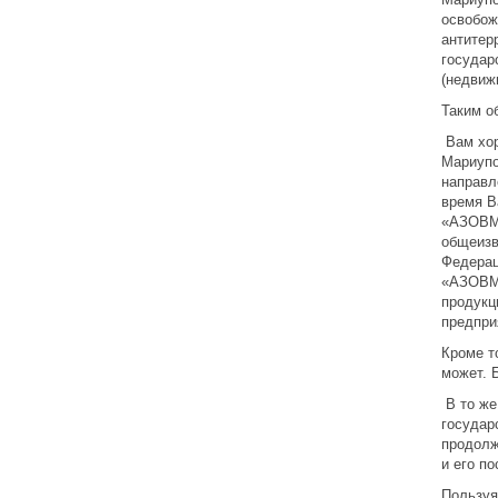
освобож
антитер
государ
(недвиж
Таким о
Вам хор
Мариупо
направл
время В
«АЗОВМА
общеизв
Федерац
«АЗОВМА
продукц
предпри
Кроме то
может. 
В то же
государ
продолж
и его п
Пользуя