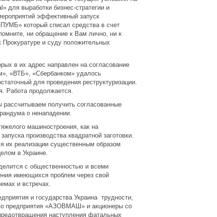
l» для выработки бизнес-стратегии и
мероприятий эффективный запуск
«ПУМБ» который списал средства в счет
омните, ни обращение к Вам лично, ни к
 к Прокуратуре и суду положительных
орых в их адрес направлен на согласование
м», «ВТБ», «Сбербанком» удалось
остаточный для проведения реструктуризации.
я. Работа продолжается.
мы рассчитываем получить согласованные
рандума о ненападении.
тяжелого машиностроения, как на
 запуска производства квадратной заготовки.
ля их реализации существенным образом
целом в Украине.
делится с общественностью и всеми
ения имеющихся проблем через свой
емах и встречах.
едприятия и государства Украина трудности,
тво предприятия «АЗОВМАШ» и акционеры со
 предотвращения наступления фатальных