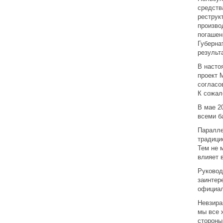
средств
реструк
произво
погашен
Губерна
результ
В насто
проект 
согласо
К сожал
В мае 2
всеми б
Паралле
традици
Тем не 
влияет 
Руковод
заинтер
официал
Невзира
мы все 
стороны