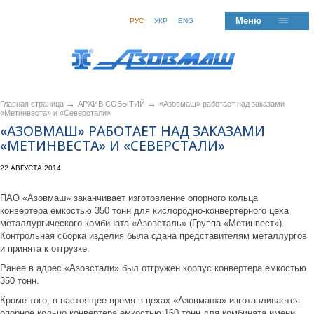
Меню
РУС
УКР
ENG
→
→
Главная страница
АРХИВ СОБЫТИЙ
«Азовмаш» работает над заказами
«Метинвеста» и «Северстали»
«АЗОВМАШ» РАБОТАЕТ НАД ЗАКАЗАМИ
«МЕТИНВЕСТА» И «СЕВЕРСТАЛИ»
22 АВГУСТА 2014
ПАО «Азовмаш» заканчивает изготовление опорного кольца
конвертера емкостью 350 тонн для кислородно-конвертерного цеха
металлургического комбината «Азовсталь» (Группа «Метинвест»).
Контрольная сборка изделия была сдана представителям металлургов
и принята к отгрузке.
Ранее в адрес «Азовстали» был отгружен корпус конвертера емкостью
350 тонн.
Кроме того, в настоящее время в цехах «Азовмаша» изготавливается
опорное кольцо конвертера емкостью 160 тонн для комбината имени