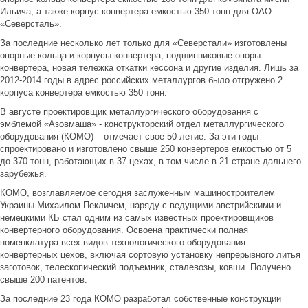
Ильича, а также корпус конвертера емкостью 350 тонн для ОАО
«Северсталь».
За последние несколько лет только для «Северстали» изготовлены
опорные кольца и корпусы конвертера, подшипниковые опоры
конвертера, новая тележка откатки кессона и другие изделия. Лишь за
2012-2014 годы в адрес российских металлургов было отгружено 2
корпуса конвертера емкостью 350 тонн.
В августе проектировщик металлургического оборудования с
эмблемой «Азовмаша» - конструкторский отдел металлургического
оборудования (КОМО) – отмечает свое 50-летие. За эти годы
спроектировано и изготовлено свыше 250 конвертеров емкостью от 5
до 370 тонн, работающих в 37 цехах, в том числе в 21 стране дальнего
зарубежья.
КОМО, возглавляемое сегодня заслуженным машиностроителем
Украины Михаилом Пекличем, наряду с ведущими австрийскими и
немецкими КБ стал одним из самых известных проектировщиков
конвертерного оборудования. Освоена практически полная
номенклатура всех видов технологического оборудования
конвертерных цехов, включая сортовую установку непрерывного литья
заготовок, телескопический подъемник, сталевозы, ковши. Получено
свыше 200 патентов.
За последние 23 года КОМО разработал собственные конструкции