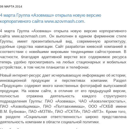
06 МАРТА 2014
4 марта Группа «Азовмаш» открыла новую версию
корпоративного сайта www.azovmash.com.
4 марта Группа «Азовмаш» открыла новую версию корпоративного
сайта www.azovmash.com. Он выполнен в едином фирменном стиле
Группы, имеет презентабельный вид, современную архитектуру,
удобные средства навигации. Сайт разработан киевской компанией в
соответствии с новейшими мировыми тенденциями сайтостроения. В
частности, благодаря адаптивной верстке все содержимое ресурса
теперь удобно просматривать на любых стационарных и мобильных
устройствах, в том числе планшетах и телефонах.
Новый интернет-ресурс дает исчерпывающую информацию об истории,
инновационной продукции и перспективах компании. Раздел
«Продукция» содержит много качественных фотографий выпускаемой
продукции. На новом сайте, в отличие от его предыдущей версии,
полностью отражена деятельность каждого структурного
подразделения Группы: ПАО «Азовмаш», ЧАО «Азовэлектросталь»,
ПАО «Азовобщемаш», ПАО «Полтавхиммаш», ООО «ГСКБВ имени
В.М. Бубнова», ПАО «МЗТМ», ПАО «ГСКТИ», ПАО «МТЗ». Кроме того,
в разделе «Социальная ответственность» широко представлена
деятельность компании в области социальной политики.