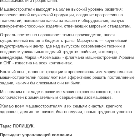
независимости и процветания.
Машиностроители выходят на более высокий уровень развития:
освоение новой наукоемкой продукции, создание прогрессивных
технологий, повышение качества машин и оборудования, выпуск
конкурентно-способных изделий, отвечающих мировым стандартам.
Отрасль постоянно наращивает темпы производства, внося
существенный вклад в бюджет страны. Мариуполь — крупнейший
индустриальный центр, где над выпуском современной техники и
созданием уникальных изделий трудятся рабочие, инженеры,
менеджеры. Марка «Азовмаша» - флагмана машиностроения Украины
и СНГ - известна на всех континентах.
Богатый опыт, славные традиции и профессионализм мариупольских
машиностроителей позволяют нам эффективно решать поставленные
задачи, какими бы сложными они ни были.
Мы помним о вкладе в развитие машиностроения каждого, кто
сопричастен к замечательным свершениям азовмашевцев.
Желаю всем машиностроителям и их семьям счастья, крепкого
здоровья, долгих лет жизни, благополучия, новых трудовых успехов.
Тарас ПОЛИЩУК,
Президент управляющей компании