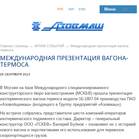
Меню
РУС
УКР
ENG
→
→
Главная страница
АРХИВ СОБЫТИЙ
Международная презентация вагона-
термоса
МЕЖДУНАРОДНАЯ ПРЕЗЕНТАЦИЯ ВАГОНА-
ТЕРМОСА
26 СЕНТЯБРЯ 2013
В Москве на базе Международного специализированного
конструкторского бюро вагоностроения (МСКБВ) прошла презентация
изотермического вагона-термоса модели 16-1807-04 производства ПАО
«Азовобщемаш» (входящего в Группу предприятий «Азовмаш»).
На встрече собрались представители шести компаний-операторов
изотермического подвижного состава. Директор – генеральный
конструктор ООО «ГСКБВ» Валерий Бубнов – ознакомил их с историей
нового вагона и перспективами его использования для перевозок
скоропортящихся грузов.