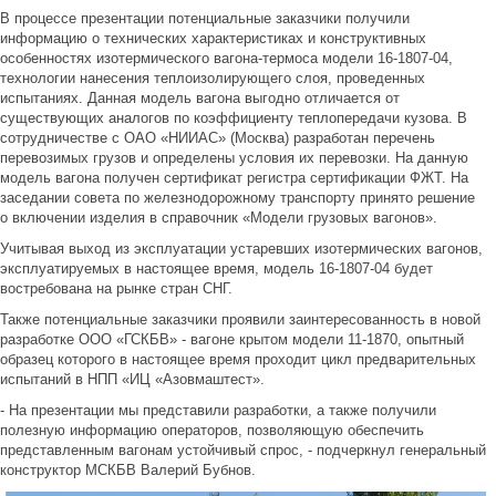
В процессе презентации потенциальные заказчики получили
информацию о технических характеристиках и конструктивных
особенностях изотермического вагона-термоса модели 16-1807-04,
технологии нанесения теплоизолирующего слоя, проведенных
испытаниях. Данная модель вагона выгодно отличается от
существующих аналогов по коэффициенту теплопередачи кузова. В
сотрудничестве с ОАО «НИИАС» (Москва) разработан перечень
перевозимых грузов и определены условия их перевозки. На данную
модель вагона получен сертификат регистра сертификации ФЖТ. На
заседании совета по железнодорожному транспорту принято решение
о включении изделия в справочник «Модели грузовых вагонов».
Учитывая выход из эксплуатации устаревших изотермических вагонов,
эксплуатируемых в настоящее время, модель 16-1807-04 будет
востребована на рынке стран СНГ.
Также потенциальные заказчики проявили заинтересованность в новой
разработке ООО «ГСКБВ» - вагоне крытом модели 11-1870, опытный
образец которого в настоящее время проходит цикл предварительных
испытаний в НПП «ИЦ «Азовмаштест».
- На презентации мы представили разработки, а также получили
полезную информацию операторов, позволяющую обеспечить
представленным вагонам устойчивый спрос, - подчеркнул генеральный
конструктор МСКБВ Валерий Бубнов.