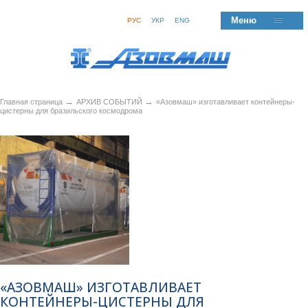
Меню
РУС
УКР
ENG
→
→
Главная страница
АРХИВ СОБЫТИЙ
«Азовмаш» изготавливает контейнеры-
цистерны для бразильского космодрома
«АЗОВМАШ» ИЗГОТАВЛИВАЕТ
КОНТЕЙНЕРЫ-ЦИСТЕРНЫ ДЛЯ