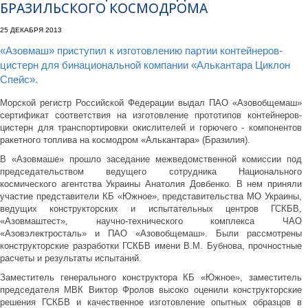
БРАЗИЛЬСКОГО КОСМОДРОМА
25 ДЕКАБРЯ 2013
«Азовмаш» приступил к изготовлению партии контейнеров-
цистерн для бинациональной компании «Алькантара Циклон
Спейс».
Морской регистр Российской Федерации выдал ПАО «Азовобщемаш»
сертификат соответствия на изготовление прототипов контейнеров-
цистерн для транспортировки окислителей и горючего - компонентов
ракетного топлива на космодром «Алькантара» (Бразилия).
В «Азовмаше» прошло заседание межведомственной комиссии под
председательством ведущего сотрудника Национального
космического агентства Украины Анатолия Довбенко. В нем приняли
участие представители КБ «Южное», представительства МО Украины,
ведущих конструкторских и испытательных центров ГСКБВ,
«Азовмаштест», научно-технического комплекса ЧАО
«Азовэлектросталь» и ПАО «Азовобщемаш». Были рассмотрены
конструкторские разработки ГСКБВ имени В.М. Бубнова, прочностные
расчеты и результаты испытаний.
Заместитель генерального конструктора КБ «Южное», заместитель
председателя МВК Виктор Фролов высоко оценили конструкторские
решения ГСКБВ и качественное изготовление опытных образцов в