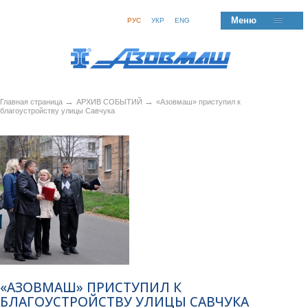
Меню
РУС
УКР
ENG
→
→
Главная страница
АРХИВ СОБЫТИЙ
«Азовмаш» приступил к
благоустройству улицы Савчука
«АЗОВМАШ» ПРИСТУПИЛ К
БЛАГОУСТРОЙСТВУ УЛИЦЫ САВЧУКА