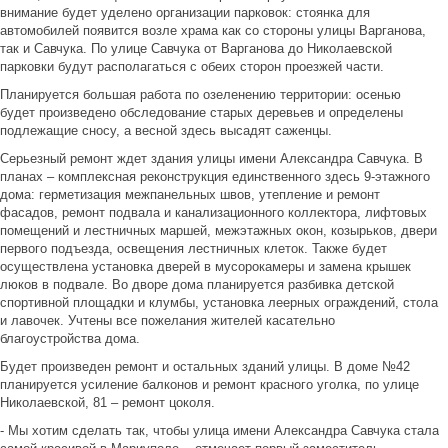
внимание будет уделено организации парковок: стоянка для
автомобилей появится возле храма как со стороны улицы Варганова,
так и Савчука. По улице Савчука от Варганова до Николаевской
парковки будут располагаться с обеих сторон проезжей части.
Планируется большая работа по озеленению территории: осенью
будет произведено обследование старых деревьев и определены
подлежащие сносу, а весной здесь высадят саженцы.
Серьезный ремонт ждет здания улицы имени Александра Савчука. В
планах – комплексная реконструкция единственного здесь 9-этажного
дома: герметизация межпанельных швов, утепление и ремонт
фасадов, ремонт подвала и канализационного коллектора, лифтовых
помещений и лестничных маршей, межэтажных окон, козырьков, двери
первого подъезда, освещения лестничных клеток. Также будет
осуществлена установка дверей в мусорокамеры и замена крышек
люков в подвале. Во дворе дома планируется разбивка детской
спортивной площадки и клумбы, установка леерных ограждений, стола
и лавочек. Учтены все пожелания жителей касательно
благоустройства дома.
Будет произведен ремонт и остальных зданий улицы. В доме №42
планируется усиление балконов и ремонт красного уголка, по улице
Николаевской, 81 – ремонт цоколя.
- Мы хотим сделать так, чтобы улица имени Александра Савчука стала