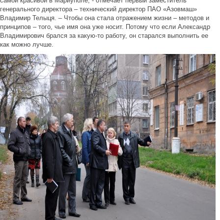
самой красивой в Мариуполе, - отмечает первый заместитель
генерального директора – технический директор ПАО «Азовмаш»
Владимир Телыця. – Чтобы она стала отражением жизни – методов и
принципов – того, чье имя она уже носит. Потому что если Александр
Владимирович брался за какую-то работу, он старался выполнить ее
как можно лучше.