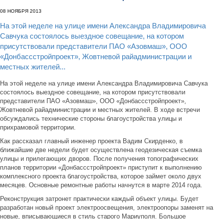
08 НОЯБРЯ 2013
На этой неделе на улице имени Александра Владимировича
Савчука состоялось выездное совещание, на котором
присутствовали представители ПАО «Азовмаш», ООО
«Донбассстройпроект», Жовтневой райадминистрации и
местных жителей...
На этой неделе на улице имени Александра Владимировича Савчука
состоялось выездное совещание, на котором присутствовали
представители ПАО «Азовмаш», ООО «Донбассстройпроект»,
Жовтневой райадминистрации и местных жителей. В ходе встречи
обсуждались технические стороны благоустройства улицы и
прихрамовой территории.
Как рассказал главный инженер проекта Вадим Скирденко, в
ближайшие две недели будет осуществлена геодезическая съемка
улицы и прилегающих дворов. После получения топографических
планов территории «Донбассстройпроект» приступит к выполнению
комплексного проекта благоустройства, которое займет около двух
месяцев. Основные ремонтные работы начнутся в марте 2014 года.
Реконструкция затронет практически каждый объект улицы. Будет
разработан новый проект электроосвещения, электроопоры заменят на
новые, вписывающиеся в стиль старого Мариуполя. Большое