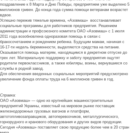
поздравление к 8 Марта и Дню Победы, предприятием уже выделено 5
миллионов гривен. До конца года сумма помощи ветеранам возрастет
вдвое.
Успешно пережив тяжелые времена, «Азовмаш» восстанавливает
социальные программы для работников предприятия. Решением
администрации и профсоюзного комитета ОАО «Азовмаш» с 1 июля
2011 года возобновлена одноразовая помощь в связи с
бракосочетанием и рождением ребенка. Будущим мамам, начиная с
16-17-ти недель беременности, выделяются средства на питание.
Оказывается помощь матерям, находящимся в декретном отпуске до
трех лет. Материальную поддержку и заботу предприятия ощутят
родители первоклассников, а также юбиляры, воины, вернувшиеся со
службы в родной завод.
Для обеспечения введенных социальных мероприятий предусмотрено
увеличение фонда оплаты труда на 6 миллионов гривен в год.
Справка:
ОАО «Азовмаш» — одно из крупнейших машиностроительных
предприятий Украины, известный на мировом рынке поставщик
железнодорожных грузовых вагонов и платформ,
автотопливозаправщиков, автоперевозчиков, металлургического,
горнорудного и кранового оборудования и других видов продукции.
Сегодня «Азовмаш» поставляет свою продукцию более чем в 20 стран
мира.