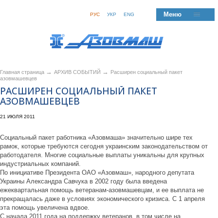
Меню
РУС
УКР
ENG
→
→
Главная страница
АРХИВ СОБЫТИЙ
Расширен социальный пакет
азовмашевцев
РАСШИРЕН СОЦИАЛЬНЫЙ ПАКЕТ
АЗОВМАШЕВЦЕВ
21 ИЮЛЯ 2011
Социальный пакет работника «Азовмаша» значительно шире тех
рамок, которые требуются сегодня украинским законодательством от
работодателя. Многие социальные выплаты уникальны для крупных
индустриальных компаний.
По инициативе Президента ОАО «Азовмаш», народного депутата
Украины Александра Савчука в 2002 году была введена
ежеквартальная помощь ветеранам-азовмашевцам, и ее выплата не
прекращалась даже в условиях экономического кризиса. С 1 апреля
эта помощь увеличена вдвое.
С начала 2011 года на поддержку ветеранов, в том числе на