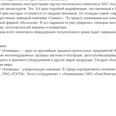
роектирован конструкторами научно-технического комплекса ЧАО «Аз
ких металлургов. Это 8-й кран подобной модификации, поставленный в 
ран выгодно отличается от предшественников. Он оснащен самой сов
ественно немецкой компании «Сименс». По проекту азовмашевских конс
кой фирмой «Интехком». В его надежности уже убедились липецкие мет
да, полупортальной машины и конвертера.
а всего комплекса оборудования полукозлового крана будет завершена
вка:
овмаш» — одно из крупнейших машиностроительных предприятий Укр
ик железнодорожных грузовых вагонов и платформ, автотопливозаправщ
дного и кранового оборудования и других видов продукции. Сегодня «А
ан мира.
зовмаш» - управляющая компания. В сфере корпоративного влияния
 ПАО «ГСКТИ». Тесно сотрудничает с «Азовмашем» ЧАО «АзовЭлектро