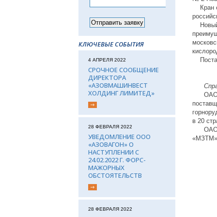
Кран сп
российс
Новый к
преимущ
московс
КЛЮЧЕВЫЕ СОБЫТИЯ
кислоро
Поставк
4 АПРЕЛЯ 2022
СРОЧНОЕ СООБЩЕНИЕ
ДИРЕКТОРА
«АЗОВМАШИНВЕСТ
Спра
ХОЛДИНГ ЛИМИТЕД»
ОАО «Аз
поставщ
горнору
в 20 стр
28 ФЕВРАЛЯ 2022
ОАО «А
УВЕДОМЛЕНИЕ ООО
«МЗТМ»,
«АЗОВАГОН» О
НАСТУПЛЕНИИ С
24.02.2022 Г. ФОРС-
МАЖОРНЫХ
ОБСТОЯТЕЛЬСТВ
28 ФЕВРАЛЯ 2022