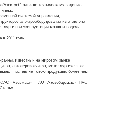
овЭлектроСталь» по техническому заданию
Липецк.
ременной системой управления,
трукторов электрооборудование изготовлено
аллурги при эксплуатации машины подачи
 в 2011 году.
аины, известный на мировом рынке
иков, автоперевозчиков, металлургического,
зовмаш» поставляет свою продукцию более чем
 ОАО «Азовмаш» - ПАО «Азовобщемаш», ПАО
Сталь».