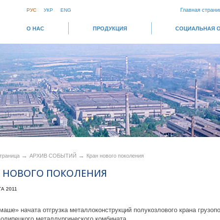
Главная страни
РУС
УКР
ENG
О НАС
ПРОДУКЦИЯ
СОЦИАЛЬНАЯ 
→
→
страница
АРХИВ СОБЫТИЙ
Кран нового поколения
Н НОВОГО ПОКОЛЕНИЯ
ТА 2011
маше» начата отгрузка металлоконструкций полукозлового крана грузоп
олипецкого металлургического комбината.