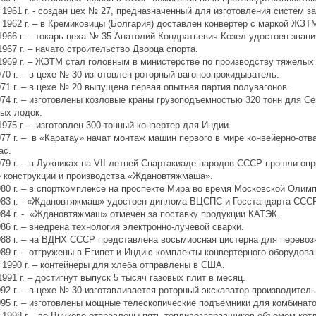
 1961 г. - создан цех № 27, предназначенный для изготовления систем за
 1962 г. – в Кремиковицы (Болгария) доставлен конвертер с маркой ЖЗТ
1966 г. – токарь цеха № 35 Анатолий Кондратьевич Козел удостоен звани
1967 г. – начато строительство Дворца спорта.
1969 г. – ЖЗТМ стал головным в министерстве по производству тяжелых
70 г. – в цехе № 30 изготовлен роторный вагоноопрокидыватель.
71 г. – в цехе № 20 выпущена первая опытная партия полувагонов.
74 г. – изготовлены козловые краны грузоподъемностью 320 тонн для С
ых лодок.
1975 г. - изготовлен 300-тонный конвертер для Индии.
77 г. – в «Каратау» начат монтаж машин первого в мире конвейерно-от
ас.
79 г. – в Лужниках на VII летней Спартакиаде народов СССР прошли о
 конструкции и производства «Ждановтяжмаша».
80 г. – в спорткомплексе на проспекте Мира во время Московской Олим
83 г. - «Ждановтяжмаш» удостоен диплома ВЦСПС и Госстандарта СССР 
84 г. - «Ждановтяжмаш» отмечен за поставку продукции КАТЭК.
86 г. – внедрена технология электронно-лучевой сварки.
88 г. – на ВДНХ СССР представлена восьмиосная цистерна для перевоз
89 г. – отгружены в Египет и Индию комплекты конвертерного оборудова
 1990 г. – контейнеры для хлеба отправлены в США.
991 г. – достигнут выпуск 5 тысяч газовых плит в месяц.
92 г. – в цехе № 30 изготавливается роторный экскаватор производител
95 г. – изготовлены мощные телескопические подъемники для комбинато
 1998 г. - во Внуково отправлены пять топливозаправщиков объемом котл