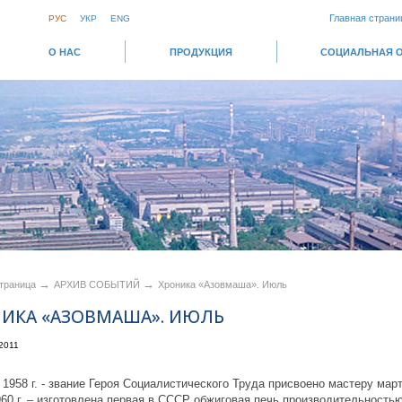
Главная страни
РУС
УКР
ENG
О НАС
ПРОДУКЦИЯ
СОЦИАЛЬНАЯ 
→
→
страница
АРХИВ СОБЫТИЙ
Хроника «Азовмаша». Июль
ИКА «АЗОВМАША». ИЮЛЬ
2011
 1958 г. - звание Героя Социалистического Труда присвоено мастеру ма
60 г. – изготовлена первая в СССР обжиговая печь производительностью 