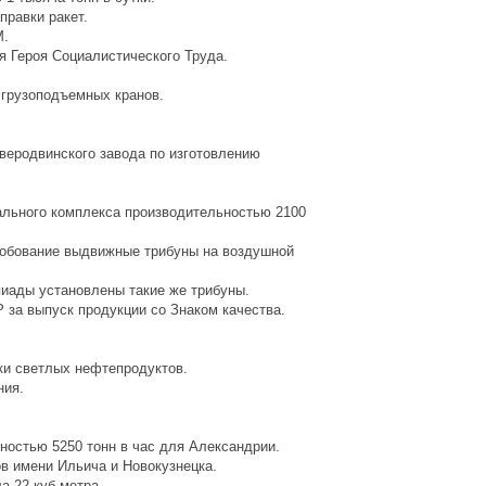
правки ракет.
М.
я Героя Социалистического Труда.
 грузоподъемных кранов.
еверодвинского завода по изготовлению
вального комплекса производительностью 2100
пробование выдвижные трибуны на воздушной
пиады установлены такие же трибуны.
за выпуск продукции со Знаком качества.
ки светлых нефтепродуктов.
ния.
ьностью 5250 тонн в час для Александрии.
в имени Ильича и Новокузнецка.
а 22 куб.метра.