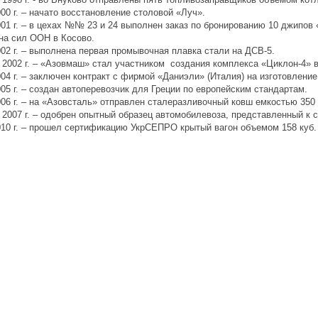
00 г. – начато восстановление столовой «Луч».
01 г. – в цехах №№ 23 и 24 выполнен заказ по бронированию 10 джипов
на сил ООН в Косово.
02 г. – выполнена первая промывочная плавка стали на ДСВ-5.
 2002 г. – «Азовмаш» стал участником создания комплекса «Циклон-4» в
04 г. – заключен контракт с фирмой «Даниэли» (Италия) на изготовлен
05 г. – создан автоперевозчик для Греции по европейским стандартам.
06 г. – на «Азовсталь» отправлен сталеразливочный ковш емкостью 350 
 2007 г. – одобрен опытный образец автомобилевоза, представленный к 
10 г. – прошел сертификацию УкрСЕПРО крытый вагон объемом 158 куб.