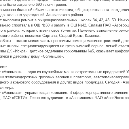
цели было затрачено 690 тысяч гривен.
рован большой объем сантехнических, общестроительных и отделочны
 дошкольных учреждений Ильичевского района.
ыполнен ремонт в общеобразовательных школах 34, 42, 43, 50. Наибо
ванию спортзала в ОШ №50 и работы в ОШ №42. Силами ПАО «Азовоб
ого района, которая отметит свое 75-летие. Намечено выполнение ремон
ского района, поселков Сартана, Старый Крым, Каменск.
оты – только малая часть программы помощи машиностроителей детв
ные школы, специализирующиеся на греко-римской борьбе, легкой атлети
ивы ДК «Искра», детское отделение горбольницы №5, оказывает шефск
опеки и детскому дому «Солнышко».
вка:
овмаш» — одно из крупнейших машиностроительных предприятий Укр
ик железнодорожных грузовых вагонов и платформ, автотопливозаправщ
дного и кранового оборудования и других видов продукции. Сегодня «А
ан мира.
зовмаш» - управляющая компания. В сфере корпоративного влияния
 ПАО «ГСКТИ». Тесно сотрудничает с «Азовмашем» ЧАО «АзовЭлектро