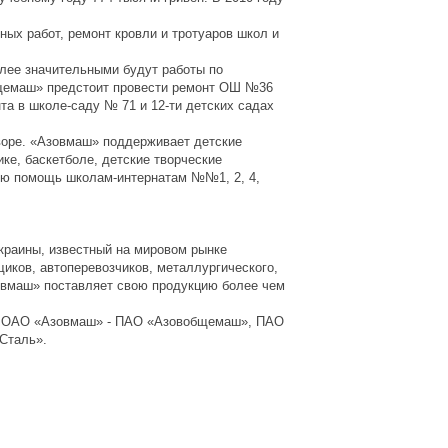
х работ, ремонт кровли и тротуаров школ и
лее значительными будут работы по
щемаш» предстоит провести ремонт ОШ №36
та в школе-саду № 71 и 12-ти детских садах
оре. «Азовмаш» поддерживает детские
ке, баскетболе, детские творческие
ую помощь школам-интернатам №№1, 2, 4,
аины, известный на мировом рынке
иков, автоперевозчиков, металлургического,
зовмаш» поставляет свою продукцию более чем
 ОАО «Азовмаш» - ПАО «Азовобщемаш», ПАО
Сталь».