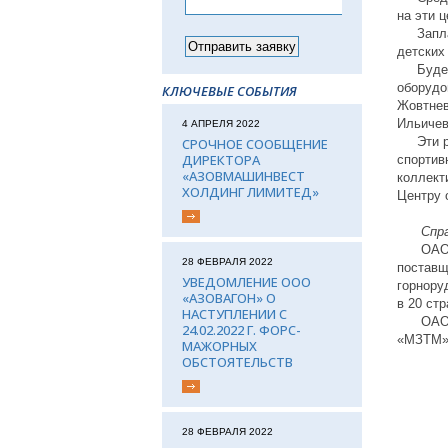
на эти 
Заплани
детских
Будет в
оборудо
КЛЮЧЕВЫЕ СОБЫТИЯ
Жовтнев
Ильичев
4 АПРЕЛЯ 2022
Эти раб
СРОЧНОЕ СООБЩЕНИЕ
ДИРЕКТОРА
спортив
«АЗОВМАШИНВЕСТ
коллект
ХОЛДИНГ ЛИМИТЕД»
Центру 
Спра
ОАО «Аз
28 ФЕВРАЛЯ 2022
поставщ
УВЕДОМЛЕНИЕ ООО
горнору
«АЗОВАГОН» О
в 20 стр
НАСТУПЛЕНИИ С
ОАО «А
24.02.2022 Г. ФОРС-
«МЗТМ»,
МАЖОРНЫХ
ОБСТОЯТЕЛЬСТВ
28 ФЕВРАЛЯ 2022