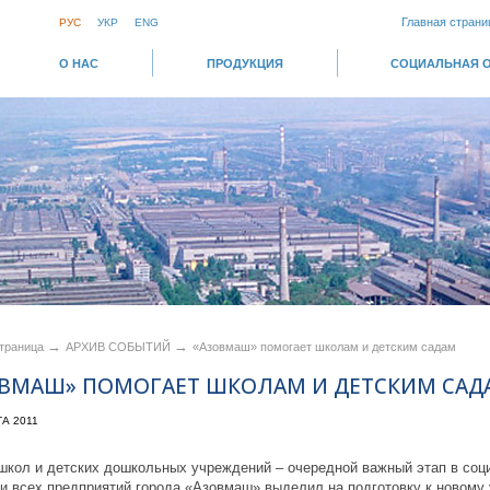
Главная страни
РУС
УКР
ENG
О НАС
ПРОДУКЦИЯ
СОЦИАЛЬНАЯ 
→
→
страница
АРХИВ СОБЫТИЙ
«Азовмаш» помогает школам и детским садам
ОВМАШ» ПОМОГАЕТ ШКОЛАМ И ДЕТСКИМ САД
ТА 2011
школ и детских дошкольных учреждений – очередной важный этап в со
сех предприятий города «Азовмаш» выделил на подготовку к новому уч