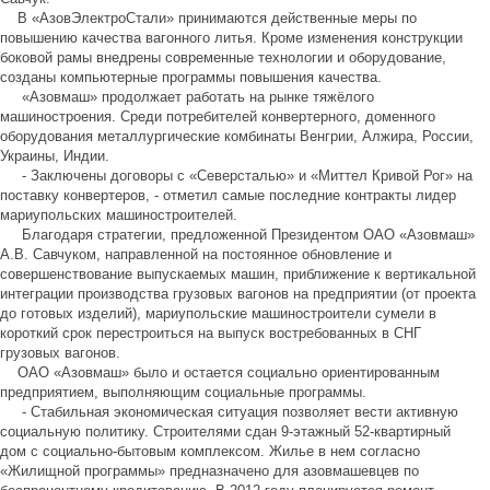
В «АзовЭлектроСтали» принимаются действенные меры по
повышению качества вагонного литья. Кроме изменения конструкции
боковой рамы внедрены современные технологии и оборудование,
созданы компьютерные программы повышения качества.
«Азовмаш» продолжает работать на рынке тяжёлого
машиностроения. Среди потребителей конвертерного, доменного
оборудования металлургические комбинаты Венгрии, Алжира, России,
Украины, Индии.
- Заключены договоры с «Северсталью» и «Миттел Кривой Рог» на
поставку конвертеров, - отметил самые последние контракты лидер
мариупольских машиностроителей.
Благодаря стратегии, предложенной Президентом ОАО «Азовмаш»
А.В. Савчуком, направленной на постоянное обновление и
совершенствование выпускаемых машин, приближение к вертикальной
интеграции производства грузовых вагонов на предприятии (от проекта
до готовых изделий), мариупольские машиностроители сумели в
короткий срок перестроиться на выпуск востребованных в СНГ
грузовых вагонов.
ОАО «Азовмаш» было и остается социально ориентированным
предприятием, выполняющим социальные программы.
- Стабильная экономическая ситуация позволяет вести активную
социальную политику. Строителями сдан 9-этажный 52-квартирный
дом с социально-бытовым комплексом. Жилье в нем согласно
«Жилищной программы» предназначено для азовмашевцев по