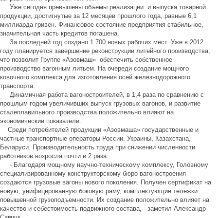
Уже сегодня превышены объемы реализации и выпуска товарной
продукции, достигнутые за 12 месяцев прошлого года, равные 6,1
миллиарда гривен. Финансовое состояние предприятия стабильное,
значительная часть кредитов погашена.
За последний год создано 1 700 новых рабочих мест. Уже в 2012
году планируется завершение реконструкции литейного производства,
что позволит Группе «Азовмаш» обеспечить собственное
производство вагонным литьем. На очереди создание мощного
ковочного комплекса для изготовления осей железнодорожного
транспорта.
Динамичная работа вагоностроителей, в 1,4 раза по сравнению с
прошлым годом увеличивших выпуск грузовых вагонов, и развитие
сталеплавильного производства положительно влияют на
экономические показатели.
Среди потребителей продукции «Азовмаша» государственные и
частные транспортные операторы России, Украины, Казахстана,
Беларуси. Производительность труда при снижении численности
работников возросла почти в 2 раза.
- Благодаря мощному научно-техническому комплексу, Головному
специализированному конструкторскому бюро вагоностроения
создаются грузовые вагоны нового поколения. Получен сертификат на
новую, унифицированную боковую раму, комплектующие тележки
повышенной грузоподъемности. Их создание положительно влияет на
качество и себестоимость подвижного состава, - заметил Александр
Савчук.