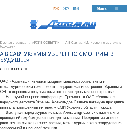
Меню
РУС
УКР
ENG
→
→
Главная страница
АРХИВ СОБЫТИЙ
А.В.Савчук: «Мы уверенно смотрим в
будущее»
А.В.САВЧУК: «МЫ УВЕРЕННО СМОТРИМ В
БУДУЩЕЕ»
23 СЕНТЯБРЯ 2011
ОАО «Азовмаш», являясь мощным машиностроительным и
металлургическим комплексом, лидером машиностроения Украины и
СНГ, с хорошими результатами встречает день машиностроителя.
Не случайно пресс-конференция Президента ОАО «Азовмаш»,
народного депутата Украины Александра Савчука накануне праздника
вызвала повышенный интерес у СМИ Украины, области, города.
Выступая перед журналистами, Александр Савчук отметил, что
прошедший год был успешным для компании. Предприятие активно
работает на рынке вагоностроения, металлургического оборудования,
заправочной и броневой техники.