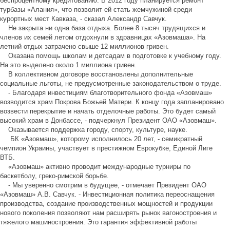
беспроцентному кредитованию. В 2012 году планируется ремонт
турбазы «Алания», что позволит ей стать жемчужиной среди
курортных мест Кавказа, - сказал Александр Савчук.
Не закрыта ни одна база отдыха. Более 8 тысяч трудящихся и
членов их семей летом отдохнули в здравницах «Азовмаша». На
летний отдых затрачено свыше 12 миллионов гривен.
Оказана помощь школам и детсадам в подготовке к учебному году.
На это выделено около 1 миллиона гривен.
В коллективном договоре восстановлены дополнительные
социальные льготы, не предусмотренные законодательством о труде.
- Благодаря инвестициям благотворительного фонда «Азовмаш»
возводится храм Покрова Божьей Матери. К концу года запланировано
возвести перекрытие и начать отделочные работы. Это будет самый
высокий храм в Донбассе, - подчеркнул Президент ОАО «Азовмаш».
Оказывается поддержка городу, спорту, культуре, науке.
БК «Азовмаш», которому исполнилось 20 лет, - семикратный
чемпион Украины, участвует в престижном Еврокубке, Единой Лиге
ВТБ.
«Азовмаш» активно проводит международные турниры по
баскетболу, греко-римской борьбе.
- Мы уверенно смотрим в будущее, - отмечает Президент ОАО
«Азовмаш» А.В. Савчук. - Инвестиционная политика переоснащения
производства, создание производственных мощностей и продукции
нового поколения позволяют нам расширять рынок вагоностроения и
тяжелого машиностроения. Это гарантия эффективной работы