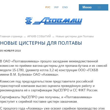
Меню
РУС
УКР
ENG
→
→
Главная страница
АРХИВ СОБЫТИЙ
Новые цистерны для Полтавы
НОВЫЕ ЦИСТЕРНЫ ДЛЯ ПОЛТАВЫ
05 НОЯБРЯ 2010
В ОАО «Полтавахиммаш» прошло заседание межведомственной
комиссии по приёмке вагона-цистерны для пропана-бутана и их смесей
модели 15-1780, (диаметр котла 3,2 м) конструкции ООО «ГСКБВ
имени В.М. Бубнова» ОАО «Азовмаш».
Комиссия под председательством представителя российской
транспортной компании высоко оценила проведённую работу и
рекомендовала её к сертификации УкрСЕПРО и СС ФЖТ России.
Сертификаты УкрСЕПРО уже получены, и «Полтавахиммаш»
приступит к серийной поставке цистерн заказчикам.
С прошлого года «Азовмаш» уже освоил серийное производство этих