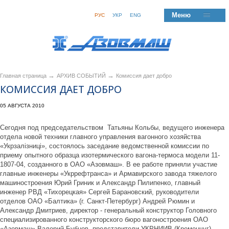
Меню
РУС
УКР
ENG
→
→
Главная страница
АРХИВ СОБЫТИЙ
Комиссия дает добро
КОМИССИЯ ДАЕТ ДОБРО
05 АВГУСТА 2010
Сегодня под председательством Татьяны Кольбы, ведущего инженера
отдела новой техники главного управления вагонного хозяйства
«Укрзалізниці», состоялось заседание ведомственной комиссии по
приему опытного образца изотермического вагона-термоса модели 11-
1807-04, созданного в ОАО «Азовмаш». В ее работе приняли участие
главные инженеры «Укррефтранса» и Армавирского завода тяжелого
машиностроения Юрий Гриник и Александр Пилипенко, главный
инженер РВД «Тихорецкая» Сергей Барановский, руководители
отделов ОАО «Балтика» (г. Санкт-Петербург) Андрей Рюмин и
Александр Дмитриев, директор - генеральный конструктор Головного
специализированного конструкторского бюро вагоностроения ОАО
«Азовмаш» Валерий Бубнов, представители УКРНИИВ (Кременчуг),