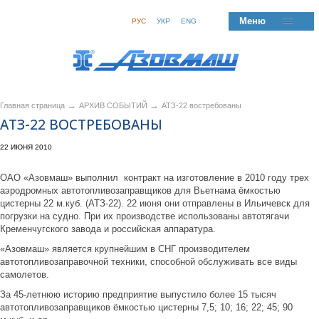
Меню
РУС
УКР
ENG
→
→
Главная страница
АРХИВ СОБЫТИЙ
АТЗ-22 востребованы
АТЗ-22 ВОСТРЕБОВАНЫ
22 ИЮНЯ 2010
ОАО «Азовмаш» выполнил контракт на изготовление в 2010 году трех
аэродромных автотопливозаправщиков для Вьетнама ёмкостью
цистерны 22 м.куб. (АТЗ-22). 22 июня они отправлены в Ильичевск для
погрузки на судно. При их производстве использованы автотягачи
Кременчугского завода и российская аппаратура.
«Азовмаш» является крупнейшим в СНГ производителем
автотопливозаправочной техники, способной обслуживать все виды
самолетов.
За 45-летнюю историю предприятие выпустило более 15 тысяч
автотопливозаправщиков ёмкостью цистерны 7,5; 10; 16; 22; 45; 90