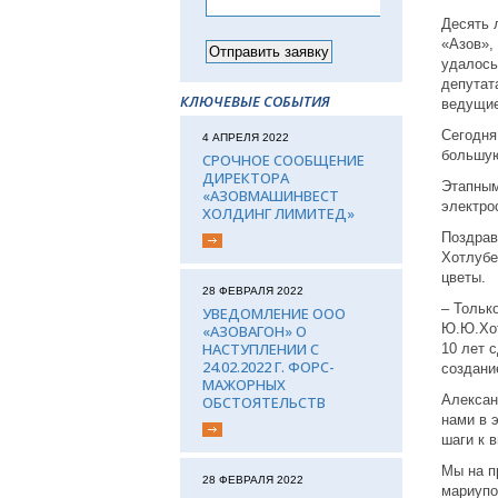
Десять 
«Азов»,
удалось
депутат
КЛЮЧЕВЫЕ СОБЫТИЯ
ведущие
Сегодня
4 АПРЕЛЯ 2022
большую
СРОЧНОЕ СООБЩЕНИЕ
ДИРЕКТОРА
Этапным
«АЗОВМАШИНВЕСТ
электро
ХОЛДИНГ ЛИМИТЕД»
Поздрав
Хотлубе
цветы.
28 ФЕВРАЛЯ 2022
– Тольк
УВЕДОМЛЕНИЕ ООО
Ю.Ю.Хот
«АЗОВАГОН» О
НАСТУПЛЕНИИ С
10 лет 
24.02.2022 Г. ФОРС-
создани
МАЖОРНЫХ
Алексан
ОБСТОЯТЕЛЬСТВ
нами в 
шаги к 
Мы на п
28 ФЕВРАЛЯ 2022
мариупо