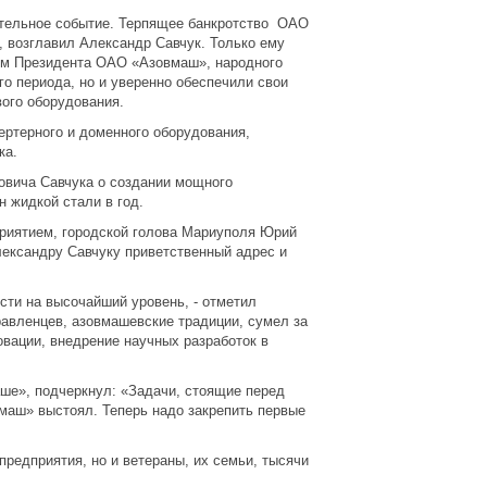
нательное событие. Терпящее банкротство ОАО
 возглавил Александр Савчук. Только ему
ом Президента ОАО «Азовмаш», народного
го периода, но и уверенно обеспечили свои
вого оборудования.
ертерного и доменного оборудования,
ка.
овича Савчука о создании мощного
н жидкой стали в год.
риятием, городской голова Мариуполя Юрий
лександру Савчуку приветственный адрес и
сти на высочайший уровень, - отметил
авленцев, азовмашевские традиции, сумел за
вации, внедрение научных разработок в
ше», подчеркнул: «Задачи, стоящие перед
вмаш» выстоял. Теперь надо закрепить первые
предприятия, но и ветераны, их семьи, тысячи