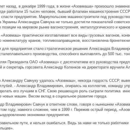
лет назад, в декабре 1999 года, в жизни «Азовмаша» произошло знаме
 где работали 15 тысяч человек, бывший флагман машиностроения СССР,
 спасти предприятие. Мариупольские машиностроители под руководств
а Украины Александра Савчука не только достигли показателей советско
 позиции на мировом рынке вагоностроения, металлургического и крано
 «Азовмаш» практически изготавливает все виды грузовых вагонов, конв
 номенклатуру кранов, топливозаправщиков, восстановлена бронетехни
 для предприятия стало стратегическое решение Александра Владимир
сталеплавильного производства, способного выплавлять до 500 тыс. тон
ляя Президента ОАО «Азовмаш» с десятилетием его руководства предп
й и секретарь горсовета Александр Коленков на директорате вручили А
о Александру Савчуку удалось «Азовмаш», некогда гордость СССР, выве
лубей. - Александр Владимирович, опираясь на коллектив, команду упр
сделать его лучшим в СНГ. Свою решающую роль сыграли политика инно
е новых машин. Весом вклад в социальное развитие города.
др Владимирович Савчук в ответном слове, говоря о нынешнем «Азовма
этом году, намного сложнее, чем в 1999 г. Пережив острый период, «Азо
выздоровлению экономики предприятия.
равильном пути, и нельзя ошибаться. Ведь за нами не только работники 
льцев».