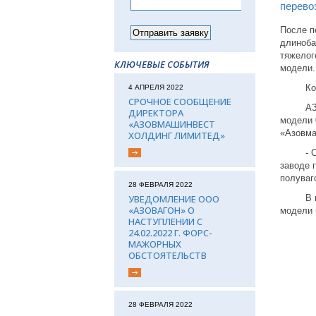
перевоз
После п
длиноба
тяжелог
КЛЮЧЕВЫЕ СОБЫТИЯ
модели.
Констр
4 АПРЕЛЯ 2022
СРОЧНОЕ СООБЩЕНИЕ
АЗТМ за
ДИРЕКТОРА
модели 
«АЗОВМАШИНВЕСТ
«Азовма
ХОЛДИНГ ЛИМИТЕД»
- Сотру
заводе 
полуваг
28 ФЕВРАЛЯ 2022
УВЕДОМЛЕНИЕ ООО
В насто
«АЗОВАГОН» О
модели 
НАСТУПЛЕНИИ С
24.02.2022 Г. ФОРС-
МАЖОРНЫХ
ОБСТОЯТЕЛЬСТВ
28 ФЕВРАЛЯ 2022