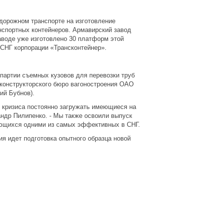
дорожном транспорте на изготовление
нспортных контейнеров. Армавирский завод
аводе уже изготовлено 30 платформ этой
СНГ корпорации «Трансконтейнер».
ртии съемных кузовов для перевозки труб
 конструкторского бюро вагоностроения ОАО
ий Бубнов).
ризиса постоянно загружать имеющиеся на
ндр Пилипенко. - Мы также освоили выпуск
яющихся одними из самых эффективных в СНГ.
идет подготовка опытного образца новой