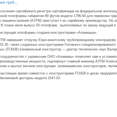
ки труб...
олучения сертификата регистра сертификации на федеральном железно
зной платформы габаритом 80 футов модели 1796-04 для перевозки тра
о машиностроения (АЗТМ) приступил к их серийному производству. На з
 В плане июня выпуск 50 платформ, выполняемых по заказу ведущей в 
укция платформы создана конструкторами «Азовмаша».
вершает отгрузку Евро-азиатскому трубопроводному консорциуму па
01-30, также созданных конструкторами Головного специализированного
ш» (ГСКБВ) (генеральный конструктор — доктор технических наук Валер
дничество с украинским ОАО «Азовмаш» позволяет нам в условиях к
производственные мощности, подчеркнул главный инженер АЗТМ Алекса
онов и крытых вагонов конструкции азовмашевских конструкторов, явл
ящее время совместно с конструкторами ГСКБВ в цехах предприятия 
бензиновой цистерны модели 1547-03.