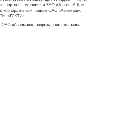
анспортная компания» и ЗАО «Торговый Дом
по корпоративным правам ОАО «Азовмаш».
З», «ГСКТИ».
ры ОАО «Азовмаш», возрождение флагмана