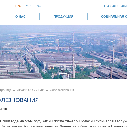
Главная страни
РУС
УКР
ENG
О НАС
ПРОДУКЦИЯ
СОЦИАЛЬНАЯ 
→
→
страница
АРХИВ СОБЫТИЙ
Соболезнования
ОЛЕЗНОВАНИЯ
Я 2008
я 2008 года на 58-м году жизни после тяжелой болезни скончался засл
«За заслуги» 3-й степени, депутат Донецкого областного совета Владим